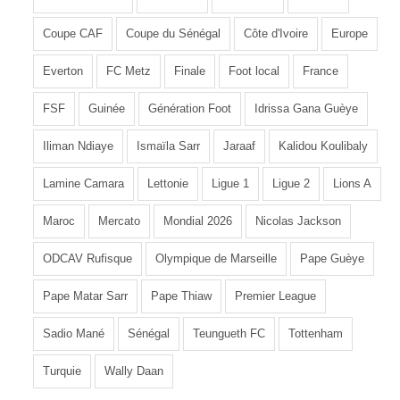
Coupe CAF
Coupe du Sénégal
Côte d'Ivoire
Europe
Everton
FC Metz
Finale
Foot local
France
FSF
Guinée
Génération Foot
Idrissa Gana Guèye
Iliman Ndiaye
Ismaïla Sarr
Jaraaf
Kalidou Koulibaly
Lamine Camara
Lettonie
Ligue 1
Ligue 2
Lions A
Maroc
Mercato
Mondial 2026
Nicolas Jackson
ODCAV Rufisque
Olympique de Marseille
Pape Guèye
Pape Matar Sarr
Pape Thiaw
Premier League
Sadio Mané
Sénégal
Teungueth FC
Tottenham
Turquie
Wally Daan