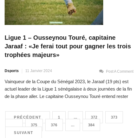
Ligue 1 – Ousseynou Touré, capitaine
Jaraaf : «Je ferai tout pour gagner les trois
trophées majeurs»
Dsports
11 Janvier 2024
Post A Comment
Vainqueur de la Coupe du Sénégal 2023, le Jaraaf (19 pts) est
actuel leader de la Ligue 1 sénégalaise à deux journées de la fin
de la phase aller. Le capitaine Ousseynou Touré entend rester
sur cette dynamique avec son club afin de remporter le
championnat, la Coupe du Sénégal et la Coupe de la […]
PRÉCÉDENT
1
…
372
373
374
375
376
…
384
SUIVANT