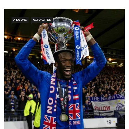
Guinée équatoriale. Lundi, toutes les caméras seront braquées
sur Yamoussoukro où loge […]
A LA UNE
ACTUALITÉS