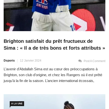
Brighton satisfait du prêt fructueux de
Sima : « Il a de très bons et forts attributs »
Dsports
12 Janvier 2024
Post A Comment
L’avenir d’Abdallah Sima est au cœur des préoccupations à
Brighton, son club d’origine, et chez les Rangers où il est prêté
jusqu’à la fin de la saison. L’ancien international écossais,
Gordon Greer responsable des prêts chez les Seaguls, fait le
point. Alors que le jeune Lion s’apprête à disputer avec le
Sénégal la 34e Coupe […]
A LA UNE