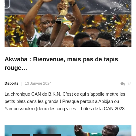
Akwaba : Bienvenue, mais pas de tapis
rouge…
Dsports
13 Janvier 2024
13
La chronique CAN de B.K.N. C’est ce qui s’appelle mettre les
petits plats dans les grands ! Presque partout à Abidjan ou
Yamoussoukro (deux des cinq villes – hôtes de la CAN 2023
que nous avons eu l’occasion de « traverser » ces derniers
jours), il est impossible de ne pas comprendre que la Côte
d’Ivoire prépare le […]