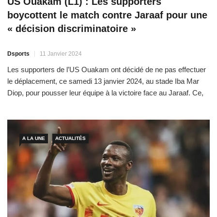
US Ouakam (L1) : Les supporters
boycottent le match contre Jaraaf pour une
« décision discriminatoire »
Dsports
11 Janvier 2024
Les supporters de l’US Ouakam ont décidé de ne pas effectuer
le déplacement, ce samedi 13 janvier 2024, au stade Iba Mar
Diop, pour pousser leur équipe à la victoire face au Jaraaf. Ce,
pour contester une « décision incompréhensible et
discriminatoire» qui restreint leur accès à ce match comptant
pour la 12e journée de Ligue […]
A LA UNE
ACTUALITÉS