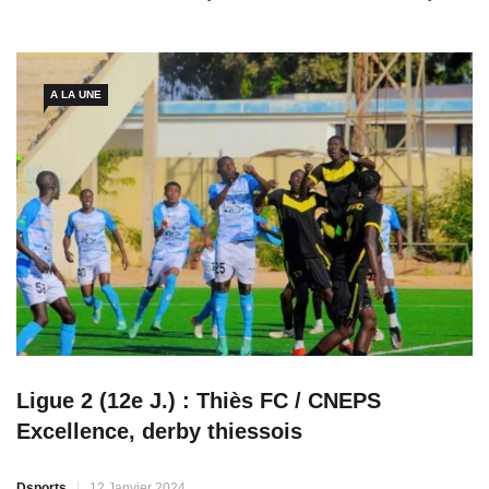
le seul absent du galop. Une mauvaise nouvelle pour l’équipe
nationale du Sénégal, à trois jours de l’entrée en lice des
champions […]
A LA UNE
Ligue 2 (12e J.) : Thiès FC / CNEPS
Excellence, derby thiessois
Dsports
12 Janvier 2024