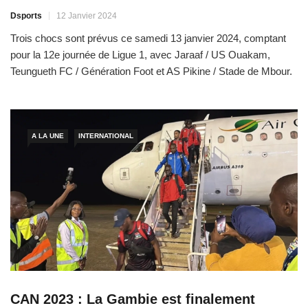
Dsports
12 Janvier 2024
Trois chocs sont prévus ce samedi 13 janvier 2024, comptant
pour la 12e journée de Ligue 1, avec Jaraaf / US Ouakam,
Teungueth FC / Génération Foot et AS Pikine / Stade de Mbour.
Après trois nuls consécutifs, le Jaraaf (1er, 19 pts) s’est donné
un bol d’air en décrochant une victoire sur la pelouse de […]
A LA UNE
INTERNATIONAL
CAN 2023 : La Gambie est finalement