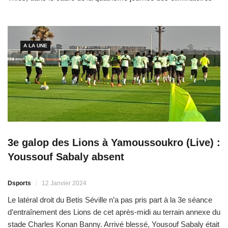
de la Coupe du monde – Colombie 2024. Après avoir éliminé
l’Ouganda (0-1 aller, 1-1 retour) lors de la troisième journée des
éliminatoires de […]
A LA UNE
3e galop des Lions à Yamoussoukro (Live) :
Youssouf Sabaly absent
Dsports
12 Janvier 2024
Le latéral droit du Betis Séville n’a pas pris part à la 3e séance
d’entraînement des Lions de cet après-midi au terrain annexe du
stade Charles Konan Banny. Arrivé blessé, Yousouf Sabaly était