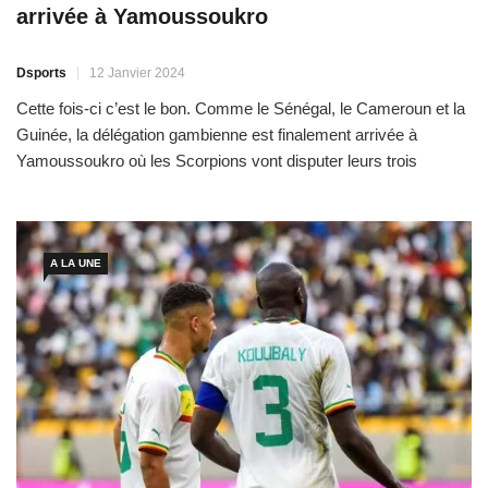
arrivée à Yamoussoukro
Dsports
12 Janvier 2024
Cette fois-ci c’est le bon. Comme le Sénégal, le Cameroun et la
Guinée, la délégation gambienne est finalement arrivée à
Yamoussoukro où les Scorpions vont disputer leurs trois
matchs de poule. Un ouf de soulagement pour une délégation
qui a connu une journée du mercredi très mouvementé. Alors
qu’elle s’était envolée pour la Côte d’Ivoire, […]
A LA UNE