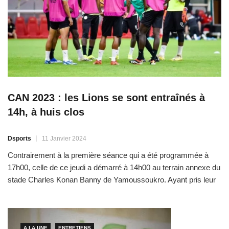
CAN 2023 : les Lions se sont entraînés à
14h, à huis clos
Dsports
11 Janvier 2024
Contrairement à la première séance qui a été programmée à
17h00, celle de ce jeudi a démarré à 14h00 au terrain annexe du
stade Charles Konan Banny de Yamoussoukro. Ayant pris leur
déjeuner à 11h00, le sélectionneur Aliou Cissé et ses joueurs ont
ensuite rejoint le lieu d’entraînement. Le galop de cet après-midi
était donc […]
A LA UNE
ENTRETIENS