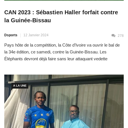
CAN 2023 : Sébastien Haller forfait contre
la Guinée-Bissau
Dsports
12 Janvier 2024
278
Pays hôte de la compétition, la Côte d’Ivoire va ouvrir le bal de
la 34e édition, ce samedi, contre la Guinée-Bissau. Les
Éléphants devront déjà faire sans leur attaquant vedette
Sébastien Haller. « Il ne sera pas dans le groupe c’est sûr, mais
il y a cinq jours entre le premier et le deuxième match », a
annoncé […]
A LA UNE