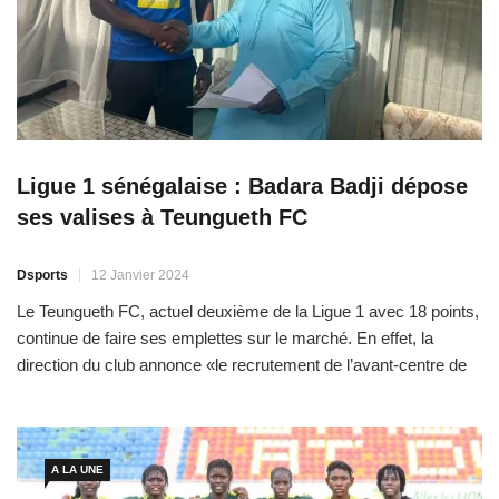
Ligue 1 sénégalaise : Badara Badji dépose
ses valises à Teungueth FC
Dsports
12 Janvier 2024
Le Teungueth FC, actuel deuxième de la Ligue 1 avec 18 points,
continue de faire ses emplettes sur le marché. En effet, la
direction du club annonce «le recrutement de l’avant-centre de
pointe Badara Badji, international U20 et U23». D’après
Teungueth FC, Badara Badji est un buteur hors pair, qui a choisi
le club pour […]
A LA UNE