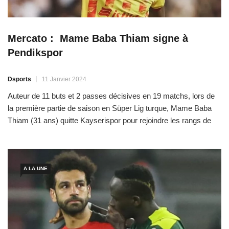
Mercato : Mame Baba Thiam signe à
Pendikspor
Dsports
11 Janvier 2024
Auteur de 11 buts et 2 passes décisives en 19 matchs, lors de
la première partie de saison en Süper Lig turque, Mame Baba
Thiam (31 ans) quitte Kayserispor pour rejoindre les rangs de
Pendikspor. Un nouveau challenge pour l’avant-
centre international sénégalais, passé par la Juventus, Empoli
ou encore Zulte Waregem. Après une époustouflante première
partie de […]
A LA UNE