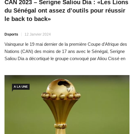
CAN 2023 – Serigne Saliou Dia : «Les Lions
du Sénégal ont assez d’outils pour réussir
le back to back»
Dsports
12 Janvier 2024
Vainqueur le 19 mai dernier de la première Coupe d’Afrique des
Nations (CAN) des moins de 17 ans avec le Sénégal, Serigne
Saliou Dia a décortiqué le groupe convoqué par Aliou Cissé en
perspective de la 34e édition en Côte d’Ivoire. L’entraîneur de
l’équipe du Sénégal U17 a accordé à Dsports un entretien au
cours […]
A LA UNE