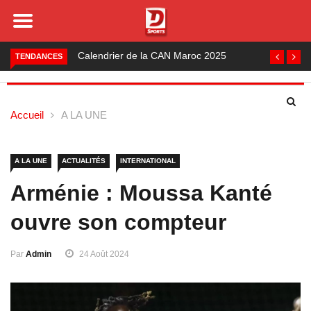
Foot local : les lauréats de la saison 2024-2025
TENDANCES
Accueil
A LA UNE
A LA UNE
ACTUALITÉS
INTERNATIONAL
Arménie : Moussa Kanté
ouvre son compteur
Par
Admin
24 Août 2024