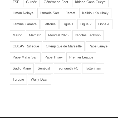
FSF
Guinée
Génération Foot
Idrissa Gana Guèye
Iliman Ndiaye
Ismaïla Sarr
Jaraaf
Kalidou Koulibaly
Lamine Camara
Lettonie
Ligue 1
Ligue 2
Lions A
Maroc
Mercato
Mondial 2026
Nicolas Jackson
ODCAV Rufisque
Olympique de Marseille
Pape Guèye
Pape Matar Sarr
Pape Thiaw
Premier League
Sadio Mané
Sénégal
Teungueth FC
Tottenham
Turquie
Wally Daan