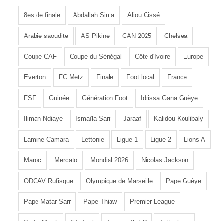
8es de finale
Abdallah Sima
Aliou Cissé
Arabie saoudite
AS Pikine
CAN 2025
Chelsea
Coupe CAF
Coupe du Sénégal
Côte d'Ivoire
Europe
Everton
FC Metz
Finale
Foot local
France
FSF
Guinée
Génération Foot
Idrissa Gana Guèye
Iliman Ndiaye
Ismaïla Sarr
Jaraaf
Kalidou Koulibaly
Lamine Camara
Lettonie
Ligue 1
Ligue 2
Lions A
Maroc
Mercato
Mondial 2026
Nicolas Jackson
ODCAV Rufisque
Olympique de Marseille
Pape Guèye
Pape Matar Sarr
Pape Thiaw
Premier League