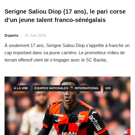
Serigne Saliou Diop (17 ans), le pari corse
d’un jeune talent franco-sénégalais
Dsports
25 Juin 2026
À seulement 17 ans, Serigne Saliou Diop s’apprête à franchir un
cap important dans sa jeune carrière. Le prometteur milieu de
terrain offensif vient de s’engager avec le SC Bastia,
pensionnaire de Ligue 2, ouvrant ainsi un nouveau chapitre de
son parcours. Né en décembre 2008 à Lyon de parents
A LA UNE
ÉQUIPES NATIONALES
INTERNATIONAL
U20