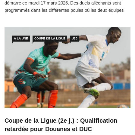
démarre ce mardi 17 mars 2026. Des duels alléchants sont
programmés dans les différentes poules où les deux équipes
meilleures essaieront de décrocher les tickets pour les
huitièmes. Co-leader sde la poule A, Guelewaars de Fatick (4
pts+1) et Essamaye FC (4 pts+1) s’affrontent […]
A LA UNE
COUPE DE LA LIGUE
U20
Coupe de la Ligue (2e j.) : Qualification
retardée pour Douanes et DUC