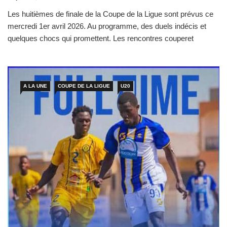
Les huitièmes de finale de la Coupe de la Ligue sont prévus ce
mercredi 1er avril 2026. Au programme, des duels indécis et
quelques chocs qui promettent. Les rencontres couperet
réservent souvent des surprises. Surtout que certaines équipes
dites faibles ont l’habitude de jouer les trouble-fête. Et les
équipes mal classées dans les deux championnats […]
A LA UNE
COUPE DE LA LIGUE
U20