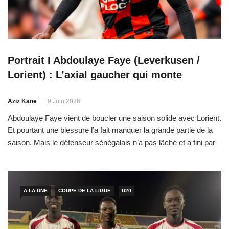
Portrait I Abdoulaye Faye (Leverkusen /
Lorient) : L’axial gaucher qui monte
Aziz Kane
9 Juin 2026
Abdoulaye Faye vient de boucler une saison solide avec Lorient.
Et pourtant une blessure l’a fait manquer la grande partie de la
saison. Mais le défenseur sénégalais n’a pas lâché et a fini par
boucler une saison qu’il décrit comme la meilleure de sa
carrière. Il était écrit que l’histoire entre Abdoulaye Faye et
Lorient […]
A LA UNE
COUPE DE LA LIGUE
U20