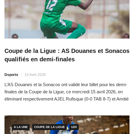
Coupe de la Ligue : AS Douanes et Sonacos
qualifiés en demi-finales
Dsports
15 Avril 2026
L’AS Douanes et la Sonacos ont validé leur billet pour les demi-
finales de la Coupe de la Ligue, ce mercredi 15 avril 2026, en
éliminant respectivement AJEL Rufisque (0-0 TAB 8-7) et Amitié
FC (1-1 TAB 4-3). Le frisson des tirs au but a encore parlé. Au
cours de ces deux matchs palpitants, AS Douanes […]
A LA UNE
COUPE DE LA LIGUE
U20