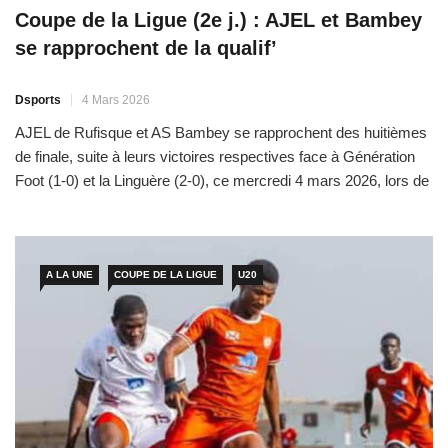
Coupe de la Ligue (2e j.) : AJEL et Bambey
se rapprochent de la qualif’
Dsports
4 Mars 2026
AJEL de Rufisque et AS Bambey se rapprochent des huitièmes
de finale, suite à leurs victoires respectives face à Génération
Foot (1-0) et la Linguère (2-0), ce mercredi 4 mars 2026, lors de
la 2e journée de la Coupe de la Ligue. Dans le derby rufisquois,
le leader AJEL de Rufisque (6 pts+3) est allé vaincre […]
A LA UNE
COUPE DE LA LIGUE
U20