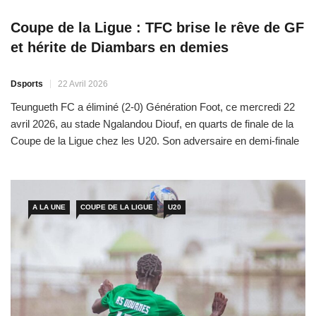
Coupe de la Ligue : TFC brise le rêve de GF
et hérite de Diambars en demies
Dsports
22 Avril 2026
Teungueth FC a éliminé (2-0) Génération Foot, ce mercredi 22
avril 2026, au stade Ngalandou Diouf, en quarts de finale de la
Coupe de la Ligue chez les U20. Son adversaire en demi-finale
sera Diambars, vainqueur à domicile (1-0) du Stade de Mbour.
Le derby de Rufisque tant attendu a tourné à l’avantage de
Teungueth […]
A LA UNE
COUPE DE LA LIGUE
U20