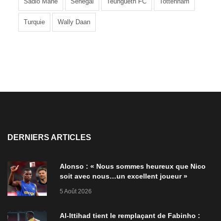
Sadio Mané
Sénégal
Teungueth FC
Tottenham
Turquie
Wally Daan
DERNIERS ARTICLES
Alonso : « Nous sommes heureux que Nico
soit avec nous…un excellent joueur »
5 Août 2026
Al-Ittihad tient le remplaçant de Fabinho :