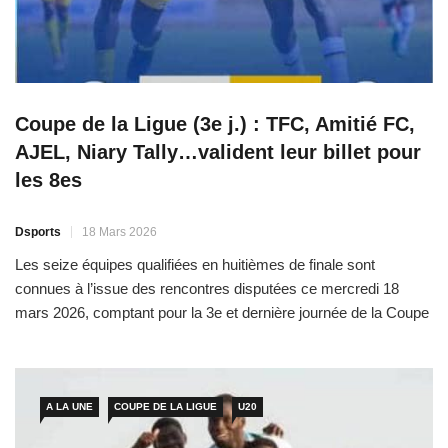
Coupe de la Ligue (3e j.) : TFC, Amitié FC,
AJEL, Niary Tally…valident leur billet pour
les 8es
Dsports
18 Mars 2026
Les seize équipes qualifiées en huitièmes de finale sont
connues à l’issue des rencontres disputées ce mercredi 18
mars 2026, comptant pour la 3e et dernière journée de la Coupe
de la Ligue. Poule G : HLM dans le top 16 Le Teungueth FC (1er,
4 pts+3) et HLM de Dakar (2e, 4 pts+2) s’affrontaient dans […]
A LA UNE
COUPE DE LA LIGUE
U20