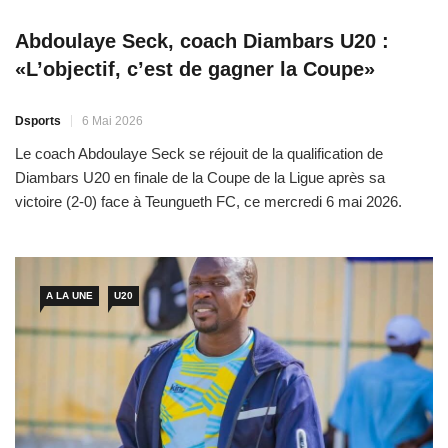
Abdoulaye Seck, coach Diambars U20 :
«L’objectif, c’est de gagner la Coupe»
Dsports
6 Mai 2026
Le coach Abdoulaye Seck se réjouit de la qualification de
Diambars U20 en finale de la Coupe de la Ligue après sa
victoire (2-0) face à Teungueth FC, ce mercredi 6 mai 2026.
Après une analyse du match, l’ex-défenseur central de Niary
Tally souligne qu’il fera tout pour gagner la Coupe. «C’était
difficile surtout le […]
A LA UNE
U20