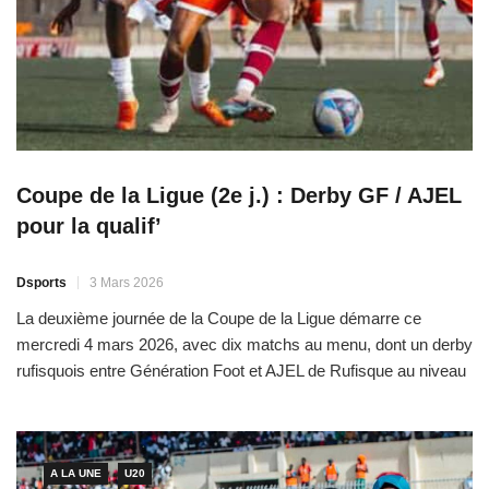
Coupe de la Ligue (2e j.) : Derby GF / AJEL
pour la qualif’
Dsports
3 Mars 2026
La deuxième journée de la Coupe de la Ligue démarre ce
mercredi 4 mars 2026, avec dix matchs au menu, dont un derby
rufisquois entre Génération Foot et AJEL de Rufisque au niveau
du groupe E. Le vainqueur validera son ticket pour les
huitièmes, à l’image d’autres équipes dans certaines poules. Le
stade Djibril Diagne […]
A LA UNE
U20