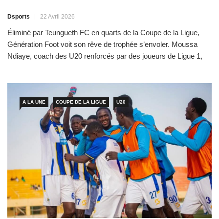
Dsports
22 Avril 2026
Éliminé par Teungueth FC en quarts de la Coupe de la Ligue,
Génération Foot voit son rêve de trophée s’envoler. Moussa
Ndiaye, coach des U20 renforcés par des joueurs de Ligue 1,
revient sur cette défaite concédée sur deux contres, ses choix
tactiques et les objectifs des Grenats. Entretien Coach,
comment expliquez-vous cette élimination contre […]
A LA UNE
COUPE DE LA LIGUE
U20