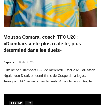
Moussa Camara, coach TFC U20 :
«Diambars a été plus réaliste, plus
déterminé dans les duels»
Dsports
6 Mai 2026
Éliminé par Diambars 0-2, ce mercredi 6 mai 2026, au stade
Ngalandou Diouf, en demi-finale de Coupe de la Ligue,
Teungueth FC ne verra pas la finale. Après la rencontre, le
coach Moussa Camara avoue que la différence s’est faite sur le
réalisme et l’envie dans les duels. «La défaite est amère. La
pilule ne […]
A LA UNE
U20