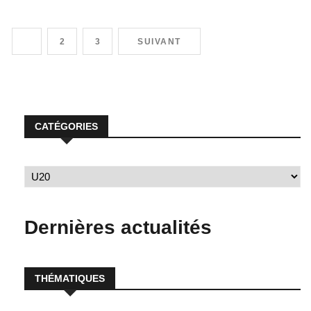
Coupe de la Ligue. Le chaudron d’Amadou Barry a servi d’écrin
au derby de la banlieue entre Guédiawaye FC et l’AS […]
1
2
3
SUIVANT
CATÉGORIES
Dernières actualités
THÉMATIQUES