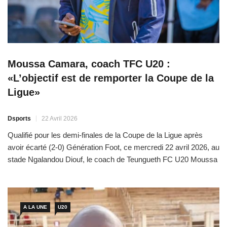
Moussa Camara, coach TFC U20 :
«L’objectif est de remporter la Coupe de la
Ligue»
Dsports
22 Avril 2026
Qualifié pour les demi-finales de la Coupe de la Ligue après
avoir écarté (2-0) Génération Foot, ce mercredi 22 avril 2026, au
stade Ngalandou Diouf, le coach de Teungueth FC U20 Moussa
Camara décrypte le succès face aux Grenats et se projette sur
la demie contre Diambars qu’il compte battre pour se
rapprocher du trophée. […]
A LA UNE
U20