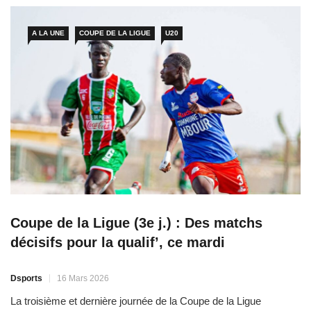
Guelewaars de Fatick (7 pts+2) a pris le […]
A LA UNE
COUPE DE LA LIGUE
U20
Coupe de la Ligue (3e j.) : Des matchs
décisifs pour la qualif’, ce mardi
Dsports
16 Mars 2026
La troisième et dernière journée de la Coupe de la Ligue