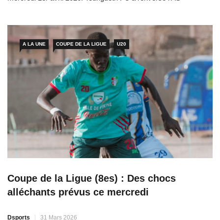
Cambérène à domicile – alors que l’AS Pikine, finaliste de la
précédente édition, est battue (0-1) par AJEL de Rufisque. Les
rideaux sont tombés sur les […]
A LA UNE
COUPE DE LA LIGUE
U20
Coupe de la Ligue (8es) : Des chocs
alléchants prévus ce mercredi
Dsports
31 Mars 2026