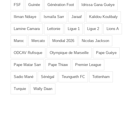
FSF
Guinée
Génération Foot
Idrissa Gana Guèye
Iliman Ndiaye
Ismaïla Sarr
Jaraaf
Kalidou Koulibaly
Lamine Camara
Lettonie
Ligue 1
Ligue 2
Lions A
Maroc
Mercato
Mondial 2026
Nicolas Jackson
ODCAV Rufisque
Olympique de Marseille
Pape Guèye
Pape Matar Sarr
Pape Thiaw
Premier League
Sadio Mané
Sénégal
Teungueth FC
Tottenham
Turquie
Wally Daan