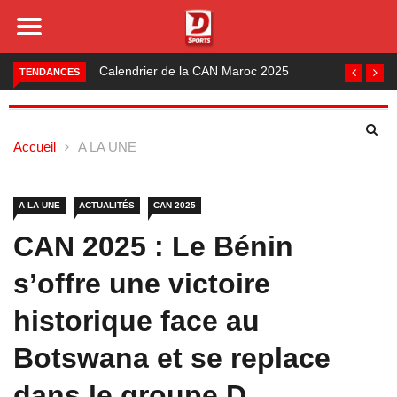
Foot local : les lauréats de la saison 2024-2025
TENDANCES
Accueil
A LA UNE
A LA UNE
ACTUALITÉS
CAN 2025
CAN 2025 : Le Bénin
s’offre une victoire
historique face au
Botswana et se replace
dans le groupe D