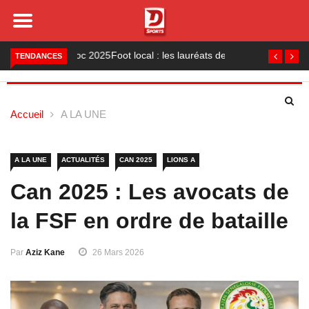
Foot local : les lauréats de la saison 2024-2025
TENDANCES
Accueil
A LA UNE
A LA UNE
ACTUALITÉS
CAN 2025
LIONS A
Can 2025 : Les avocats de
la FSF en ordre de bataille
Par
Aziz Kane
26 Mars 2026