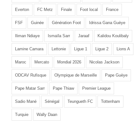
Everton
FC Metz
Finale
Foot local
France
FSF
Guinée
Génération Foot
Idrissa Gana Guèye
Iliman Ndiaye
Ismaïla Sarr
Jaraaf
Kalidou Koulibaly
Lamine Camara
Lettonie
Ligue 1
Ligue 2
Lions A
Maroc
Mercato
Mondial 2026
Nicolas Jackson
ODCAV Rufisque
Olympique de Marseille
Pape Guèye
Pape Matar Sarr
Pape Thiaw
Premier League
Sadio Mané
Sénégal
Teungueth FC
Tottenham
Turquie
Wally Daan