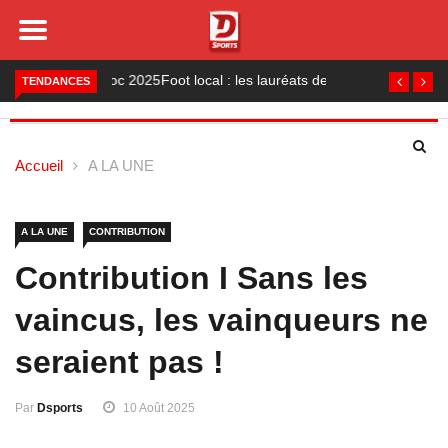
Foot local : les lauréats de la saison 2024-2025
TENDANCES
Accueil
A LA UNE
A LA UNE
CONTRIBUTION
Contribution I Sans les
vaincus, les vainqueurs ne
seraient pas !
Par
Dsports
10 Août 2025