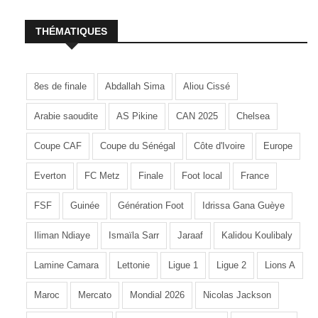
THÉMATIQUES
8es de finale
Abdallah Sima
Aliou Cissé
Arabie saoudite
AS Pikine
CAN 2025
Chelsea
Coupe CAF
Coupe du Sénégal
Côte d'Ivoire
Europe
Everton
FC Metz
Finale
Foot local
France
FSF
Guinée
Génération Foot
Idrissa Gana Guèye
Iliman Ndiaye
Ismaïla Sarr
Jaraaf
Kalidou Koulibaly
Lamine Camara
Lettonie
Ligue 1
Ligue 2
Lions A
Maroc
Mercato
Mondial 2026
Nicolas Jackson