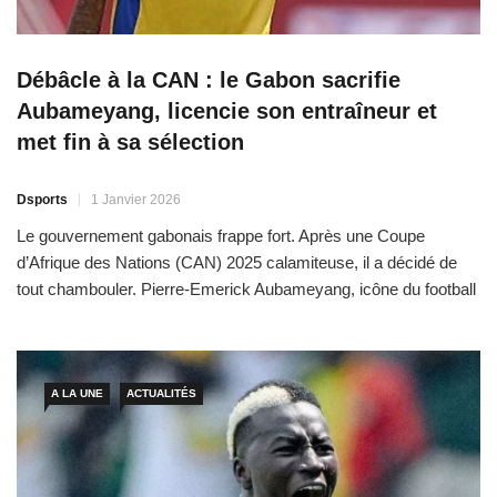
Débâcle à la CAN : le Gabon sacrifie
Aubameyang, licencie son entraîneur et
met fin à sa sélection
Dsports
1 Janvier 2026
Le gouvernement gabonais frappe fort. Après une Coupe
d’Afrique des Nations (CAN) 2025 calamiteuse, il a décidé de
tout chambouler. Pierre-Emerick Aubameyang, icône du football
national, fait les frais de cette crise, exclu de la sélection dans
un contexte de chaos sportif. Une décision
A LA UNE
ACTUALITÉS