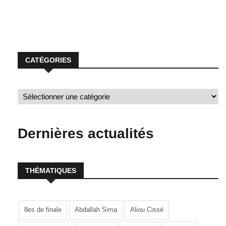
mois de la fin de son contrat, seule une possibilité pourrait
extraire le milieu […]
CATÉGORIES
Dernières actualités
THÉMATIQUES
8es de finale
Abdallah Sima
Aliou Cissé