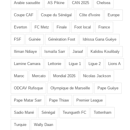
Arabie saoudite
AS Pikine
CAN 2025
Chelsea
Coupe CAF
Coupe du Sénégal
Côte d'Ivoire
Europe
Everton
FC Metz
Finale
Foot local
France
FSF
Guinée
Génération Foot
Idrissa Gana Guèye
Iliman Ndiaye
Ismaïla Sarr
Jaraaf
Kalidou Koulibaly
Lamine Camara
Lettonie
Ligue 1
Ligue 2
Lions A
Maroc
Mercato
Mondial 2026
Nicolas Jackson
ODCAV Rufisque
Olympique de Marseille
Pape Guèye
Pape Matar Sarr
Pape Thiaw
Premier League
Sadio Mané
Sénégal
Teungueth FC
Tottenham
Turquie
Wally Daan