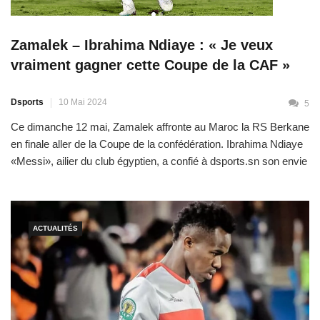
Zamalek – Ibrahima Ndiaye : « Je veux
vraiment gagner cette Coupe de la CAF »
Dsports
10 Mai 2024
5
Ce dimanche 12 mai, Zamalek affronte au Maroc la RS Berkane
en finale aller de la Coupe de la confédération. Ibrahima Ndiaye
«Messi», ailier du club égyptien, a confié à dsports.sn son envie
de remporter son premier trophée continental. Les clubs
sénégalais ont disparu de la scène continentale depuis les
premiers matchs de la saison. […]
ACTUALITÉS