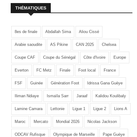
THÉMATIQUES
8es de finale
Abdallah Sima
Aliou Cissé
Arabie saoudite
AS Pikine
CAN 2025
Chelsea
Coupe CAF
Coupe du Sénégal
Côte d'Ivoire
Europe
Everton
FC Metz
Finale
Foot local
France
FSF
Guinée
Génération Foot
Idrissa Gana Guèye
Iliman Ndiaye
Ismaïla Sarr
Jaraaf
Kalidou Koulibaly
Lamine Camara
Lettonie
Ligue 1
Ligue 2
Lions A
Maroc
Mercato
Mondial 2026
Nicolas Jackson
ODCAV Rufisque
Olympique de Marseille
Pape Guèye