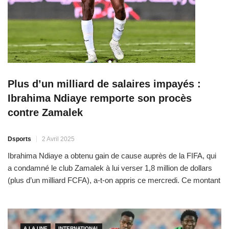
Plus d’un milliard de salaires impayés :
Ibrahima Ndiaye remporte son procès
contre Zamalek
Dsports
2 Avril 2025
Ibrahima Ndiaye a obtenu gain de cause auprès de la FIFA, qui
a condamné le club Zamalek à lui verser 1,8 million de dollars
(plus d’un milliard FCFA), a-t-on appris ce mercredi. Ce montant
correspond aux salaires dus par le club égyptien au joueur
sénégalais. L’attaquant avait
A LA UNE
INTERNATIONAL