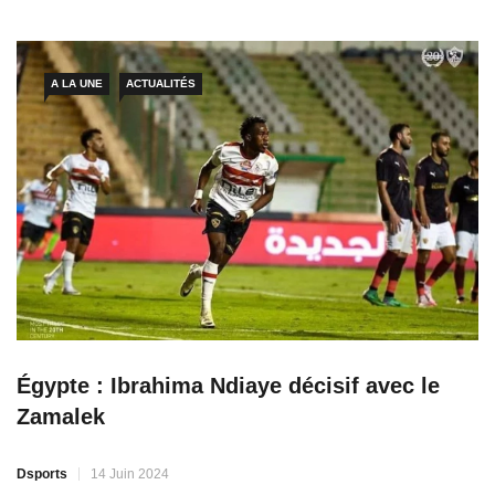
état d’un problème financier concernant le salaire du joueur.
D’après les informations de la presse égyptienne, Ibrahima
Ndiaye aurait prévenu le
A LA UNE
ACTUALITÉS
Égypte : Ibrahima Ndiaye décisif avec le
Zamalek
Dsports
14 Juin 2024