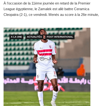
À l’occasion de la 11ème journée en retard de la Premier
League égyptienne, le Zamalek est allé battre Ceramica
Cleopatra (2-1), ce vendredi. Menés au score à la 26e minute,
les Chevaliers de la Méditerranée sont parvenus à renverser la
situation en leur faveur, grâce notamment à une réalisation de
leur avant-centre sénégalais Ibrahima Ndiaye […]
A LA UNE
ACTUALITÉS
FOOT INTERNATIONAL