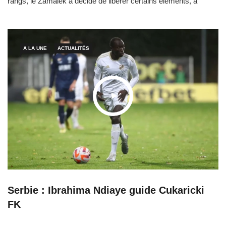
rangs, le Zamalek a décidé de libérer certains éléments, à
l’image de l’ailier gauche sénégalais de 25 ans ou encore du
Béninois Samson Ayinyoola, d’après certaines sources
proches de la formation cairote. Arrivé lors
A LA UNE
ACTUALITÉS
Serbie : Ibrahima Ndiaye guide Cukaricki
FK