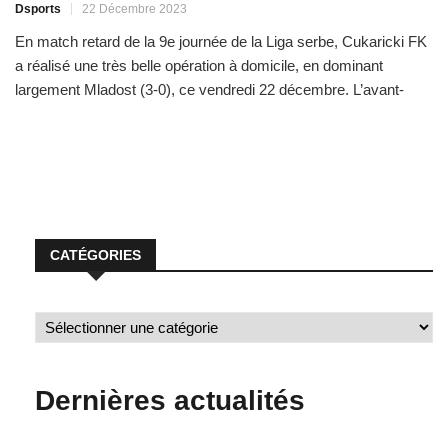
Dsports
22 Décembre 2023
En match retard de la 9e journée de la Liga serbe, Cukaricki FK
a réalisé une très belle opération à domicile, en dominant
largement Mladost (3-0), ce vendredi 22 décembre. L’avant-
centre sénégalais Ibrahima Ndiaye a pris à la gorge les visiteurs
de Mladost, en ouvrant le score dans cette rencontre dès la 7e
minute de jeu. Avec […]
CATÉGORIES
Dernières actualités