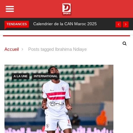
Foot local : les lauréats de la saison 2024-2025
TENDANCES
Accueil
Posts tagged Ibrahima Ndiaye
A LA UNE
INTERNATIONAL