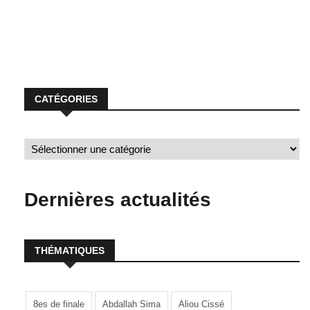
sénégalais Ousmane Diao (19 ans) qui ouvre le score dès la
12e minute en faveur du CD Mafra. Le 2e but de l’ancien
pensionnaire […]
CATÉGORIES
Dernières actualités
THÉMATIQUES
8es de finale
Abdallah Sima
Aliou Cissé