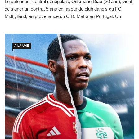
Le défenseur central sénégalais, Ousmane Diao (20 ans), vient
de signer un contrat 5 ans en faveur du club danois du FC
Midtjylland, en provenance du C.D. Mafra au Portugal. Un
nouveau challenge pour l’ancien pensionnaire de l’académie
Darou Salam. Le directeur sportif du FC Midtjylland, Peter Sand,
ne tarit d’ailleurs pas d’éloges sur Ousmane […]
A LA UNE