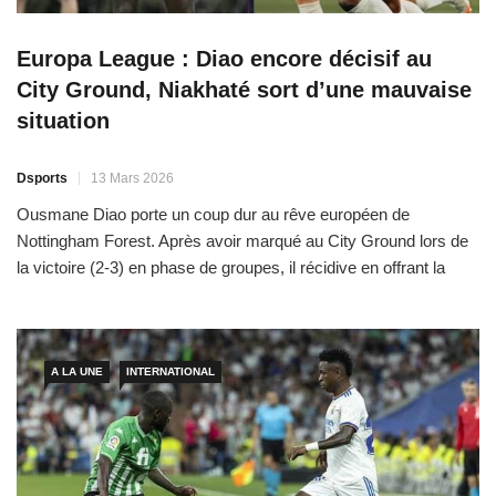
Europa League : Diao encore décisif au
City Ground, Niakhaté sort d’une mauvaise
situation
Dsports
13 Mars 2026
Ousmane Diao porte un coup dur au rêve européen de
Nottingham Forest. Après avoir marqué au City Ground lors de
la victoire (2-3) en phase de groupes, il récidive en offrant la
seule passe décisive de la rencontre en huitièmes de finale aller
de Ligue Europa. Au moment, Endrick, en Espagne,
A LA UNE
INTERNATIONAL