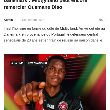
Danemark : Midtjylland peut encore
remercier Ousmane Diao
Admin
14 Septembre 2024
3
Il est l’homme en forme du côté de Midtjylland. Arrivé cet été au
Danemark en provenance du Portugal, le défenseur central
sénégalais de 20 ans est en train de réussir sa saison dans le
championnat danois. Buteur en préliminaires de la Ligue des
champions, il y a quelques semaines, Ousmane Diao a permis
à son […]
A LA UNE
INTERNATIONAL