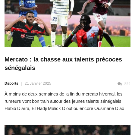
Mercato : la chasse aux talents précoces
sénégalais
Dsports
21 Janvier 2025
222
À moins de deux semaines de la fin du mercato hivernal, les
rumeurs vont bon train autour des jeunes talents sénégalais.
Habib Diarra, El Hadji Malick Diouf ou encore Ousmane Diao
ont ainsi tapé dans l’œil d’écuries de renom des cinq
championnats majeurs européens. C’est un secret de
Polichinelle : Habib Diarra est dans le […]