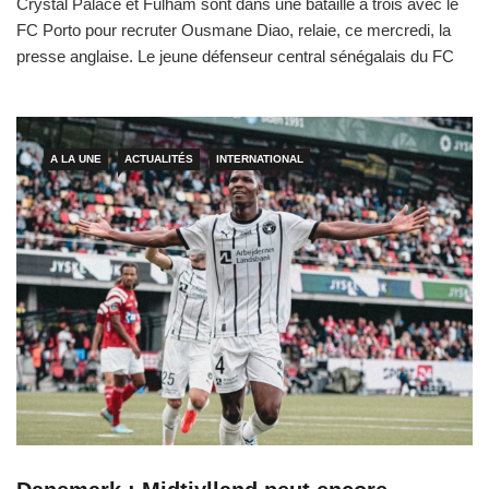
Crystal Palace et Fulham sont dans une bataille à trois avec le
FC Porto pour recruter Ousmane Diao, relaie, ce mercredi, la
presse anglaise. Le jeune défenseur central sénégalais du FC
Midtjylland (20 ans) peut faire, incessamment, l’objet d’une offre
convaincante pour un transfert durant ce mercato hivernal.
Crystal Palace est dans l’urgence depuis le […]
A LA UNE
ACTUALITÉS
INTERNATIONAL