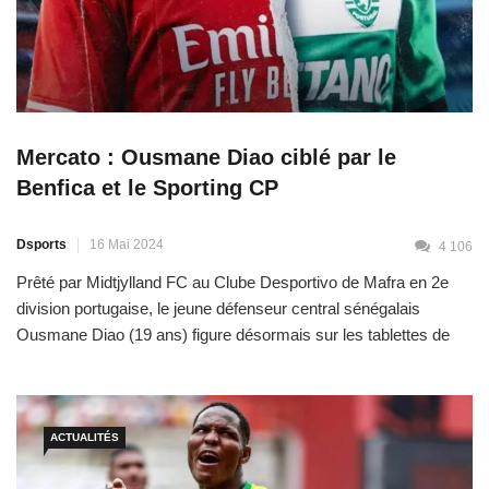
Mercato : Ousmane Diao ciblé par le
Benfica et le Sporting CP
Dsports
16 Mai 2024
4 106
Prêté par Midtjylland FC au Clube Desportivo de Mafra en 2e
division portugaise, le jeune défenseur central sénégalais
Ousmane Diao (19 ans) figure désormais sur les tablettes de
deux cadors de la Primeira Liga. Il s’agit du Benfica et du
Sporting CP, d’après les informations du journal A Bola, qui en a
fait sa Une […]
ACTUALITÉS