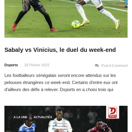
Sabaly vs Vinicius, le duel du week-end
Dsports
28 Février 2025
Post A Comment
Les footballeurs sénégalais seront encore attendus sur les
pelouses étrangères ce week-end. Certains d’entre eux ont
d’ailleurs des défis à relever. Dsports en a choisi trois qui
pourraient être suivis de près. Boulaye Dia et Milan AC, comme
on se retrouve Se sont les grandes retrouvailles entre Boulaye
Dia et l’AC Milan. L’international sénégalais avait […]
A LA UNE
ACTUALITÉS