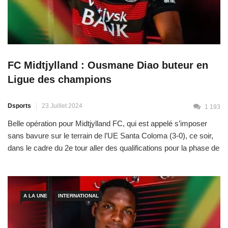
FC Midtjylland : Ousmane Diao buteur en
Ligue des champions
Dsports
23 Juillet 2024
1 193
Belle opération pour Midtjylland FC, qui est appelé s’imposer
sans bavure sur le terrain de l’UE Santa Coloma (3-0), ce soir,
dans le cadre du 2e tour aller des qualifications pour la phase de
poules de la Ligue des champions UEFA 2024/25. Le jeune
défenseur central polyvalent sénégalais Ousmane Diao (20 ans)
a contribué à […]
A LA UNE
INTERNATIONAL