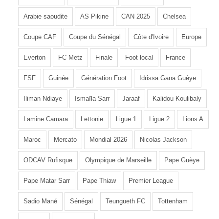
Arabie saoudite
AS Pikine
CAN 2025
Chelsea
Coupe CAF
Coupe du Sénégal
Côte d'Ivoire
Europe
Everton
FC Metz
Finale
Foot local
France
FSF
Guinée
Génération Foot
Idrissa Gana Guèye
Iliman Ndiaye
Ismaïla Sarr
Jaraaf
Kalidou Koulibaly
Lamine Camara
Lettonie
Ligue 1
Ligue 2
Lions A
Maroc
Mercato
Mondial 2026
Nicolas Jackson
ODCAV Rufisque
Olympique de Marseille
Pape Guèye
Pape Matar Sarr
Pape Thiaw
Premier League
Sadio Mané
Sénégal
Teungueth FC
Tottenham