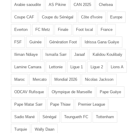
Arabie saoudite
AS Pikine
CAN 2025
Chelsea
Coupe CAF
Coupe du Sénégal
Côte d'Ivoire
Europe
Everton
FC Metz
Finale
Foot local
France
FSF
Guinée
Génération Foot
Idrissa Gana Guèye
Iliman Ndiaye
Ismaïla Sarr
Jaraaf
Kalidou Koulibaly
Lamine Camara
Lettonie
Ligue 1
Ligue 2
Lions A
Maroc
Mercato
Mondial 2026
Nicolas Jackson
ODCAV Rufisque
Olympique de Marseille
Pape Guèye
Pape Matar Sarr
Pape Thiaw
Premier League
Sadio Mané
Sénégal
Teungueth FC
Tottenham
Turquie
Wally Daan