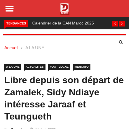
Foot local : les lauréats de la saison 2024-2025
TENDANCES
Accueil
A LA UNE
A LA UNE
ACTUALITÉS
FOOT LOCAL
MERCATO
Libre depuis son départ de
Zamalek, Sidy Ndiaye
intéresse Jaraaf et
Teungueth