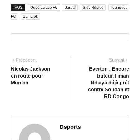
TAGS:
Guédiawaye FC
Jaraaf
Sidy Ndiaye
Teungueth
FC
Zamalek
Précédent
Suivant
Nicolas Jackson
Everton : Encore
en route pour
buteur, Iliman
Munich
Ndiaye déjà prêt
contre Soudan et
RD Congo
Dsports