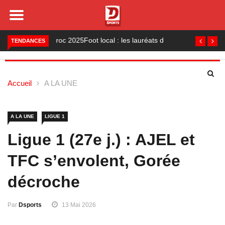
Foot local : les lauréats de la saison 2024-2025
TENDANCES
Accueil
A LA UNE
A LA UNE
LIGUE 1
Ligue 1 (27e j.) : AJEL et
TFC s’envolent, Gorée
décroche
Par
Dsports
13 Mai 2026