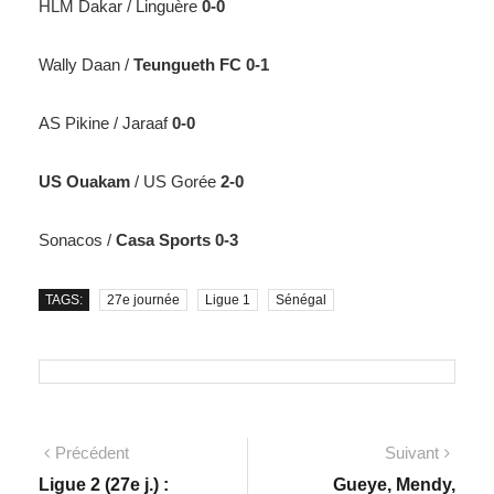
HLM Dakar / Linguère
0-0
Wally Daan /
Teungueth FC 0-1
AS Pikine / Jaraaf
0-0
US Ouakam
/ US Gorée
2-0
Sonacos /
Casa Sports 0-3
TAGS:
27e journée
Ligue 1
Sénégal
Précédent
Suivant
Ligue 2 (27e j.) :
Gueye, Mendy,