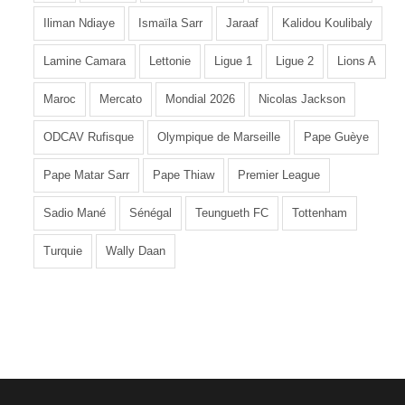
Iliman Ndiaye
Ismaïla Sarr
Jaraaf
Kalidou Koulibaly
Lamine Camara
Lettonie
Ligue 1
Ligue 2
Lions A
Maroc
Mercato
Mondial 2026
Nicolas Jackson
ODCAV Rufisque
Olympique de Marseille
Pape Guèye
Pape Matar Sarr
Pape Thiaw
Premier League
Sadio Mané
Sénégal
Teungueth FC
Tottenham
Turquie
Wally Daan