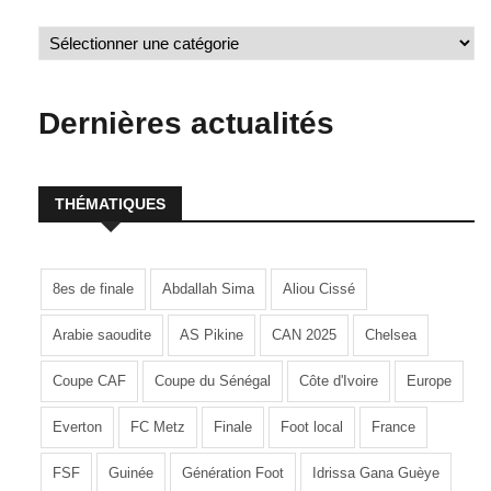
Dernières actualités
THÉMATIQUES
8es de finale
Abdallah Sima
Aliou Cissé
Arabie saoudite
AS Pikine
CAN 2025
Chelsea
Coupe CAF
Coupe du Sénégal
Côte d'Ivoire
Europe
Everton
FC Metz
Finale
Foot local
France
FSF
Guinée
Génération Foot
Idrissa Gana Guèye