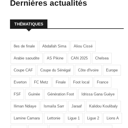
Dernières actualités
THÉMATIQUES
8es de finale
Abdallah Sima
Aliou Cissé
Arabie saoudite
AS Pikine
CAN 2025
Chelsea
Coupe CAF
Coupe du Sénégal
Côte d'Ivoire
Europe
Everton
FC Metz
Finale
Foot local
France
FSF
Guinée
Génération Foot
Idrissa Gana Guèye
Iliman Ndiaye
Ismaïla Sarr
Jaraaf
Kalidou Koulibaly
Lamine Camara
Lettonie
Ligue 1
Ligue 2
Lions A