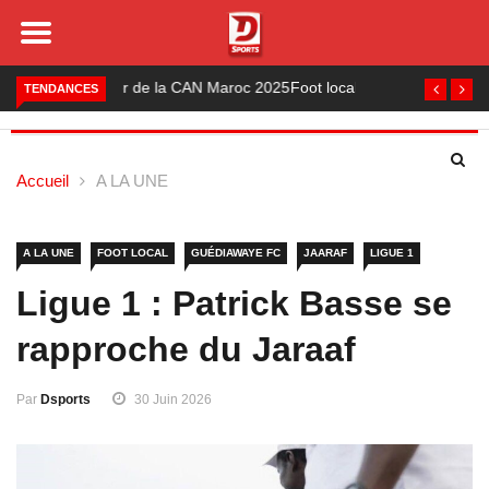
Foot local : les lauréats de la saison 2024-2025
TENDANCES
Accueil
A LA UNE
A LA UNE
FOOT LOCAL
GUÉDIAWAYE FC
JAARAF
LIGUE 1
Ligue 1 : Patrick Basse se
rapproche du Jaraaf
Par
Dsports
30 Juin 2026