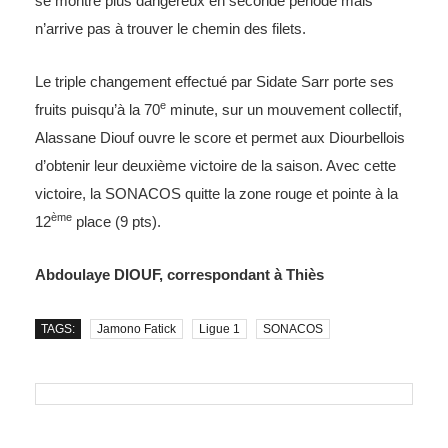
se montre plus dangereux en seconde période mais
n’arrive pas à trouver le chemin des filets.
Le triple changement effectué par Sidate Sarr porte ses
e
fruits puisqu’à la 70
minute, sur un mouvement collectif,
Alassane Diouf ouvre le score et permet aux Diourbellois
d’obtenir leur deuxième victoire de la saison. Avec cette
victoire, la SONACOS quitte la zone rouge et pointe à la
ème
12
place (9 pts).
Abdoulaye DIOUF, correspondant à Thiès
TAGS:
Jamono Fatick
Ligue 1
SONACOS