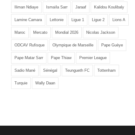
Iliman Ndiaye
Ismaïla Sarr
Jaraaf
Kalidou Koulibaly
Lamine Camara
Lettonie
Ligue 1
Ligue 2
Lions A
Maroc
Mercato
Mondial 2026
Nicolas Jackson
ODCAV Rufisque
Olympique de Marseille
Pape Guèye
Pape Matar Sarr
Pape Thiaw
Premier League
Sadio Mané
Sénégal
Teungueth FC
Tottenham
Turquie
Wally Daan