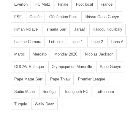
Everton
FC Metz
Finale
Foot local
France
FSF
Guinée
Génération Foot
Idrissa Gana Guèye
Iliman Ndiaye
Ismaïla Sarr
Jaraaf
Kalidou Koulibaly
Lamine Camara
Lettonie
Ligue 1
Ligue 2
Lions A
Maroc
Mercato
Mondial 2026
Nicolas Jackson
ODCAV Rufisque
Olympique de Marseille
Pape Guèye
Pape Matar Sarr
Pape Thiaw
Premier League
Sadio Mané
Sénégal
Teungueth FC
Tottenham
Turquie
Wally Daan