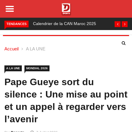
la CAN Maroc 2025
Foot local : les lauréats de la
TENDANCES
saison 2024-2025
Accueil
A LA UNE
A LA UNE
MONDIAL 2026
Pape Gueye sort du
silence : Une mise au point
et un appel à regarder vers
l’avenir