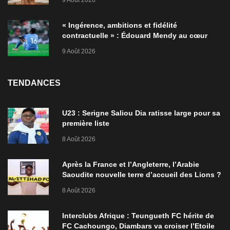
« Ingérence, ambitions et fidélité
contractuelle » : Édouard Mendy au cœur
d’une controverse à Al-Ahli
9 Août 2026
TENDANCES
U23 : Serigne Saliou Dia ratisse large pour sa
première liste
8 Août 2026
Après la France et l’Angleterre, l’Arabie
Saoudite nouvelle terre d’accueil des Lions ?
8 Août 2026
Interclubs Afrique : Teungueth FC hérite de
FC Cachoungo, Diambars va croiser l’Etoile