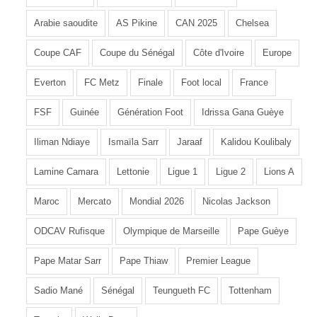
Arabie saoudite
AS Pikine
CAN 2025
Chelsea
Coupe CAF
Coupe du Sénégal
Côte d'Ivoire
Europe
Everton
FC Metz
Finale
Foot local
France
FSF
Guinée
Génération Foot
Idrissa Gana Guèye
Iliman Ndiaye
Ismaïla Sarr
Jaraaf
Kalidou Koulibaly
Lamine Camara
Lettonie
Ligue 1
Ligue 2
Lions A
Maroc
Mercato
Mondial 2026
Nicolas Jackson
ODCAV Rufisque
Olympique de Marseille
Pape Guèye
Pape Matar Sarr
Pape Thiaw
Premier League
Sadio Mané
Sénégal
Teungueth FC
Tottenham