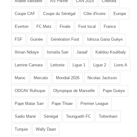
Arabie saoudite
AS Pikine
CAN 2025
Chelsea
Coupe CAF
Coupe du Sénégal
Côte d'Ivoire
Europe
Everton
FC Metz
Finale
Foot local
France
FSF
Guinée
Génération Foot
Idrissa Gana Guèye
Iliman Ndiaye
Ismaïla Sarr
Jaraaf
Kalidou Koulibaly
Lamine Camara
Lettonie
Ligue 1
Ligue 2
Lions A
Maroc
Mercato
Mondial 2026
Nicolas Jackson
ODCAV Rufisque
Olympique de Marseille
Pape Guèye
Pape Matar Sarr
Pape Thiaw
Premier League
Sadio Mané
Sénégal
Teungueth FC
Tottenham
Turquie
Wally Daan