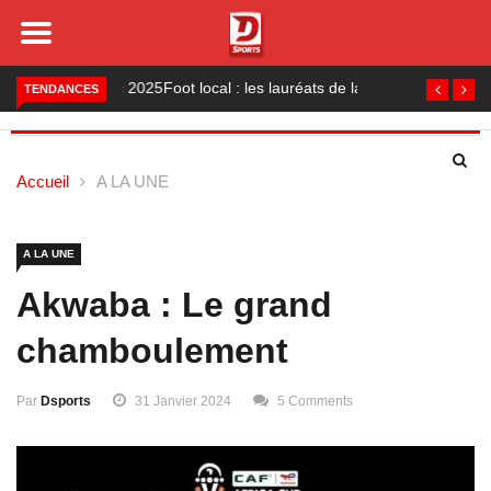
Foot local : les lauréats de la saison 2024-2025
TENDANCES
Accueil
A LA UNE
A LA UNE
Akwaba : Le grand
chamboulement
Par
Dsports
31 Janvier 2024
5 Comments