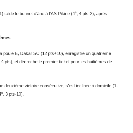
e
-1) cède le bonnet d’âne à l’AS Pikine (4
, 4 pts-2), après
ièmes
 la poule E, Dakar SC (12 pts+10), enregistre un quatrième
, 4 pts), et décroche le premier ticket pour les huitièmes de
une deuxième victoire consécutive, s’est inclinée à domicile (1-
e
4
, 3 pts-10).