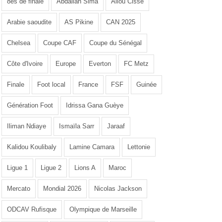
8es de finale
Abdallah Sima
Aliou Cissé
Arabie saoudite
AS Pikine
CAN 2025
Chelsea
Coupe CAF
Coupe du Sénégal
Côte d'Ivoire
Europe
Everton
FC Metz
Finale
Foot local
France
FSF
Guinée
Génération Foot
Idrissa Gana Guèye
Iliman Ndiaye
Ismaïla Sarr
Jaraaf
Kalidou Koulibaly
Lamine Camara
Lettonie
Ligue 1
Ligue 2
Lions A
Maroc
Mercato
Mondial 2026
Nicolas Jackson
ODCAV Rufisque
Olympique de Marseille