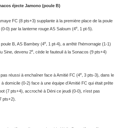
nacos éjecte Jamono (poule B)
amaye FC (8 pts+3) supplante à la première place de la poule
e
 (0-0) par la lanterne rouge AS Saloum (4
, 1 pt-5).
e
la poule B, AS Bambey (4
, 1 pt-4), a arrêté l’hémorragie (1-1)
e
du Sine, devenu 2
, cède le fauteuil à la Sonacos (9 pts+4)
e
 pas réussi à enchaîner face à Amitié FC (4
, 3 pts-3), dans le
à domicile (0-2) face à une équipe d’Amitié FC qui était prête
Foot (7 pts+4), accroché à Déni ce jeudi (0-0), n’est pas
 7 pts+2).