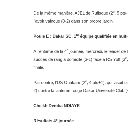
e
De la même manière, AJEL de Rufisque (2
, 5 pts
l’avoir vaincue (0-2) dans son propre jardin.
re
Poule E : Dakar SC, 1
équipe qualifiée en huit
e
À l’entame de la 4
journée, mercredi, le leader de
e
succès de rang à domicile (3-1) face à RS Yoff (3
finale.
e
Par contre, l’US Ouakam (2
, 4 pts+1), qui visait 
2) contre la lanterne rouge Dakar Université Club (
Cheikh Demba NDIAYE
e
Résultats 4
journée