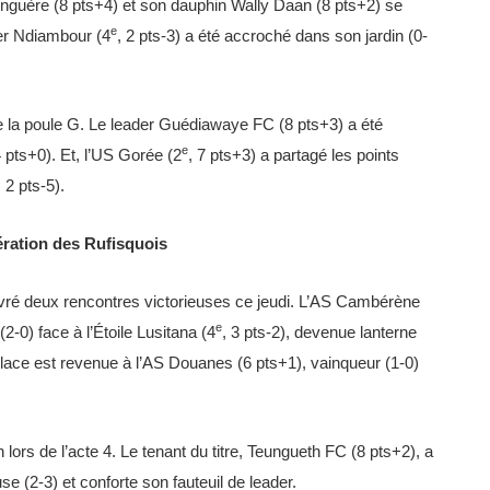
inguère (8 pts+4) et son dauphin Wally Daan (8 pts+2) se
e
ier Ndiambour (4
, 2 pts-3) a été accroché dans son jardin (0-
 la poule G. Le leader Guédiawaye FC (8 pts+3) a été
e
4 pts+0). Et, l’US Gorée (2
, 7 pts+3) a partagé les points
, 2 pts-5).
ration des Rufisquois
livré deux rencontres victorieuses ce jeudi. L’AS Cambérène
e
(2-0) face à l’Étoile Lusitana (4
, 3 pts-2), devenue lanterne
 place est revenue à l’AS Douanes (6 pts+1), vainqueur (1-0)
 lors de l’acte 4. Le tenant du titre, Teungueth FC (8 pts+2), a
se (2-3) et conforte son fauteuil de leader.