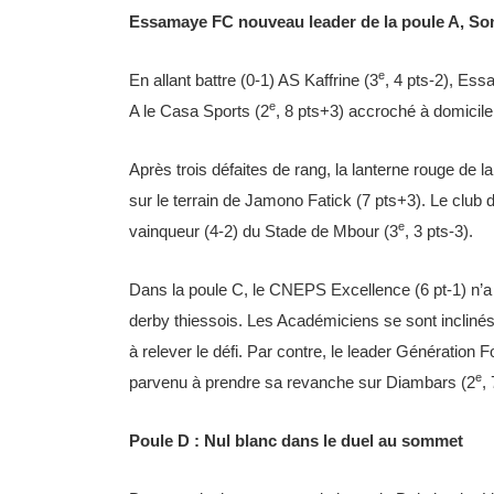
Essamaye FC nouveau leader de la poule A, So
e
En allant battre (0-1) AS Kaffrine (3
, 4 pts-2), Ess
e
A le Casa Sports (2
, 8 pts+3) accroché à domicile
Après trois défaites de rang, la lanterne rouge de 
sur le terrain de Jamono Fatick (7 pts+3). Le club 
e
vainqueur (4-2) du Stade de Mbour (3
, 3 pts-3).
Dans la poule C, le CNEPS Excellence (6 pt-1) n’a
derby thiessois. Les Académiciens se sont inclinés 
à relever le défi. Par contre, le leader Génération 
e
parvenu à prendre sa revanche sur Diambars (2
,
Poule D : Nul blanc dans le duel au sommet