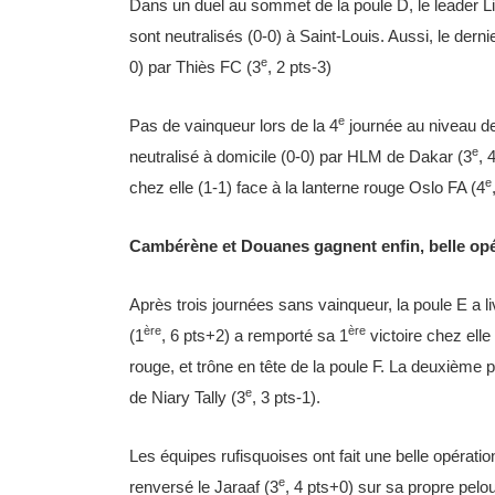
Dans un duel au sommet de la poule D, le leader L
sont neutralisés (0-0) à Saint-Louis. Aussi, le dern
e
0) par Thiès FC (3
, 2 pts-3)
e
Pas de vainqueur lors de la 4
journée au niveau de
e
neutralisé à domicile (0-0) par HLM de Dakar (3
, 
e
chez elle (1-1) face à la lanterne rouge Oslo FA (4
Cambérène et Douanes gagnent enfin, belle opé
Après trois journées sans vainqueur, la poule E a 
ère
ère
(1
, 6 pts+2) a remporté sa 1
victoire chez elle 
rouge, et trône en tête de la poule F. La deuxième
e
de Niary Tally (3
, 3 pts-1).
Les équipes rufisquoises ont fait une belle opération
e
renversé le Jaraaf (3
, 4 pts+0) sur sa propre pelou