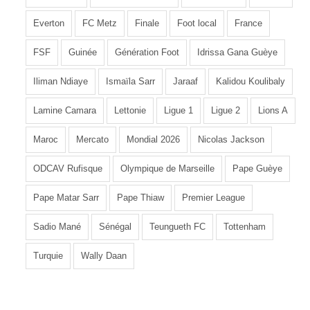
Everton
FC Metz
Finale
Foot local
France
FSF
Guinée
Génération Foot
Idrissa Gana Guèye
Iliman Ndiaye
Ismaïla Sarr
Jaraaf
Kalidou Koulibaly
Lamine Camara
Lettonie
Ligue 1
Ligue 2
Lions A
Maroc
Mercato
Mondial 2026
Nicolas Jackson
ODCAV Rufisque
Olympique de Marseille
Pape Guèye
Pape Matar Sarr
Pape Thiaw
Premier League
Sadio Mané
Sénégal
Teungueth FC
Tottenham
Turquie
Wally Daan