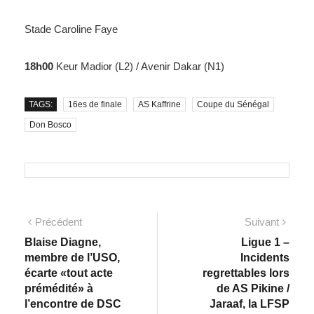
Stade Caroline Faye
18h00
Keur Madior (L2) / Avenir Dakar (N1)
TAGS:
16es de finale
AS Kaffrine
Coupe du Sénégal
Don Bosco
Précédent
Suivant
Blaise Diagne,
Ligue 1 –
membre de l’USO,
Incidents
écarte «tout acte
regrettables lors
prémédité» à
de AS Pikine /
l’encontre de DSC
Jaraaf, la LFSP