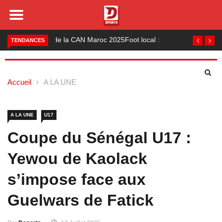
Foot local : les lauréats de la saison 2024-2025
TENDANCES
Accueil
A LA UNE
A LA UNE
U17
Coupe du Sénégal U17 :
Yewou de Kaolack
s’impose face aux
Guelwars de Fatick