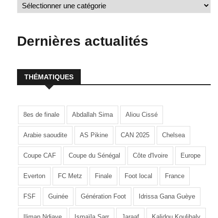
Dernières actualités
THÉMATIQUES
8es de finale
Abdallah Sima
Aliou Cissé
Arabie saoudite
AS Pikine
CAN 2025
Chelsea
Coupe CAF
Coupe du Sénégal
Côte d'Ivoire
Europe
Everton
FC Metz
Finale
Foot local
France
FSF
Guinée
Génération Foot
Idrissa Gana Guèye
Iliman Ndiaye
Ismaïla Sarr
Jaraaf
Kalidou Koulibaly