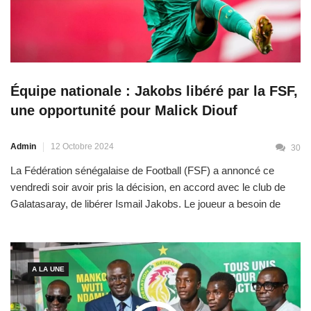
Équipe nationale : Jakobs libéré par la FSF,
une opportunité pour Malick Diouf
Admin
12 Octobre 2024
30
La Fédération sénégalaise de Football (FSF) a annoncé ce
vendredi soir avoir pris la décision, en accord avec le club de
Galatasaray, de libérer Ismail Jakobs. Le joueur a besoin de
suivre « un traitement non chirurgical de son genou » qui
nécessitera « une période de repos de plusieurs jours », lit-on
dans un communiqué […]
A LA UNE