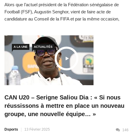
Alors que l’actuel président de la Fédération sénégalaise de
Football (FSF), Augustin Senghor, vient de faire acte de
candidature au Conseil de la FIFA et par la même occasion,
sans le dire, laisser à d’autres le combat pour sa succession, il
est temps de s’interroger sur le devenir de cette future
présidence. Il n’est pas […]
A LA UNE
ACTUALITÉS
CAN U20 – Serigne Saliou Dia : « Si nous
réussissons à mettre en place un nouveau
groupe, une nouvelle équipe… »
Dsports
13 Février 2025
146