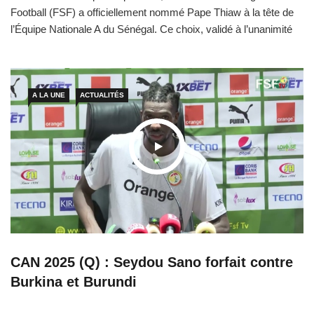
Football (FSF) a officiellement nommé Pape Thiaw à la tête de
l’Équipe Nationale A du Sénégal. Ce choix, validé à l’unanimité
par le Comité exécutif, vient récompenser les performances
remarquables de l’entraîneur avec les sélections nationales,
notamment une victoire au CHAN et une qualification
convaincante pour
A LA UNE
ACTUALITÉS
CAN 2025 (Q) : Seydou Sano forfait contre
Burkina et Burundi