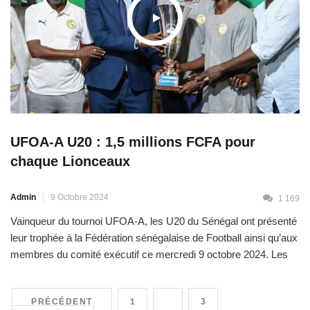
UFOA-A U20 : 1,5 millions FCFA pour
chaque Lionceaux
Admin
9 Octobre 2024
1 169
Vainqueur du tournoi UFOA-A, les U20 du Sénégal ont présenté
leur trophée à la Fédération sénégalaise de Football ainsi qu’aux
membres du comité exécutif ce mercredi 9 octobre 2024. Les
Lionceaux ont été reçus par le président de la FSF, Me Augustin
Senghor et également par le directeur technique national,
PRÉCÉDENT
1
2
3
Mayacine Mar. Chaque joueur est […]