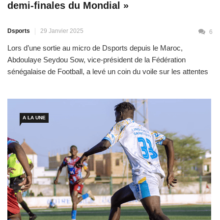
demi-finales du Mondial »
Dsports
29 Janvier 2025
6
Lors d’une sortie au micro de Dsports depuis le Maroc,
Abdoulaye Seydou Sow, vice-président de la Fédération
sénégalaise de Football, a levé un coin du voile sur les attentes
fixées à Pape Thiaw, nouveau sélectionneur des Lions. Bien
qu’il se soit abstenu de dévoiler les détails du contrat, son
intervention révèle les ambitions élevées de […]
A LA UNE