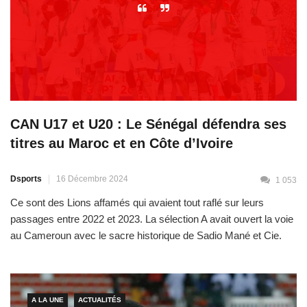
CAN U17 et U20 : Le Sénégal défendra ses
titres au Maroc et en Côte d’Ivoire
Dsports
16 Décembre 2024
1 053
Ce sont des Lions affamés qui avaient tout raflé sur leurs
passages entre 2022 et 2023. La sélection A avait ouvert la voie
au Cameroun avec le sacre historique de Sadio Mané et Cie.
S’en est suivi le 7e titre continental de l’équipe nationale de
beach soccer. En début d’année 2023, c’était au tour de […]
A LA UNE
ACTUALITÉS