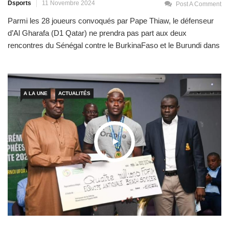
Dsports
11 Novembre 2024
Post A Comment
Parmi les 28 joueurs convoqués par Pape Thiaw, le défenseur
d’Al Gharafa (D1 Qatar) ne prendra pas part aux deux
rencontres du Sénégal contre le BurkinaFaso et le Burundi dans
le cadre des deux dernières journées des éliminatoires de la
CAN 2025. En effet, la Fédération sénégalaise de Football « a
reçu ce vendredi 8 novembre […]
A LA UNE
ACTUALITÉS