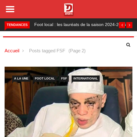
Foot local : les lauréats de la saison 2024-2025
TENDANCES
Accueil
Posts tagged FSF
(Page 2)
A LA UNE
FOOT LOCAL
FSF
INTERNATIONAL