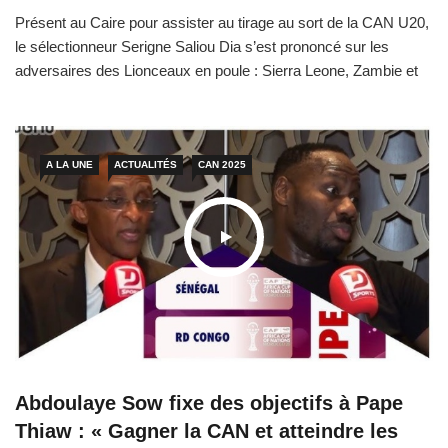
Présent au Caire pour assister au tirage au sort de la CAN U20,
le sélectionneur Serigne Saliou Dia s’est prononcé sur les
adversaires des Lionceaux en poule : Sierra Leone, Zambie et
Kenya. Serigne Saliou Dia a également évoqué la préparation.
Extraits Sur le tirage « C’est un tirage difficile, comme tous les
autres, car je ne […]
A LA UNE
ACTUALITÉS
CAN 2025
Abdoulaye Sow fixe des objectifs à Pape
Thiaw : « Gagner la CAN et atteindre les