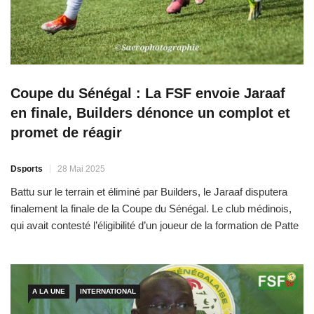
Coupe du Sénégal : La FSF envoie Jaraaf
en finale, Builders dénonce un complot et
promet de réagir
Dsports
28 Mai 2025
Battu sur le terrain et éliminé par Builders, le Jaraaf disputera
finalement la finale de la Coupe du Sénégal. Le club médinois,
qui avait contesté l’éligibilité d’un joueur de la formation de Patte
d’Oie, obtient gain de cause. De son côté, Builders ne compte
pas se laisser faire. La Commission de discipline de la
Fédération […]
A LA UNE
INTERNATIONAL