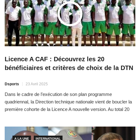
Licence A CAF : Découvrez les 20
bénéficiaires et critères de choix de la DTN
Dsports
23 Avril 2025
Dans le cadre de l’exécution de son plan programme
quadriennal, la Direction technique nationale vient de boucler la
première cohorte de la Licence A nouvelle version. Au total 20
techniciens (voir liste ci-dessous) ont pu bénéficier de cette
formation qui s’était tenue à Toubab Dialaw du 21 au 24 avril
2025. A la fin du […]
A LA UNE
INTERNATIONAL