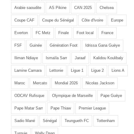
Arabie saoudite
AS Pikine
CAN 2025
Chelsea
Coupe CAF
Coupe du Sénégal
Côte d'Ivoire
Europe
Everton
FC Metz
Finale
Foot local
France
FSF
Guinée
Génération Foot
Idrissa Gana Guèye
Iliman Ndiaye
Ismaïla Sarr
Jaraaf
Kalidou Koulibaly
Lamine Camara
Lettonie
Ligue 1
Ligue 2
Lions A
Maroc
Mercato
Mondial 2026
Nicolas Jackson
ODCAV Rufisque
Olympique de Marseille
Pape Guèye
Pape Matar Sarr
Pape Thiaw
Premier League
Sadio Mané
Sénégal
Teungueth FC
Tottenham
Turquie
Wally Daan