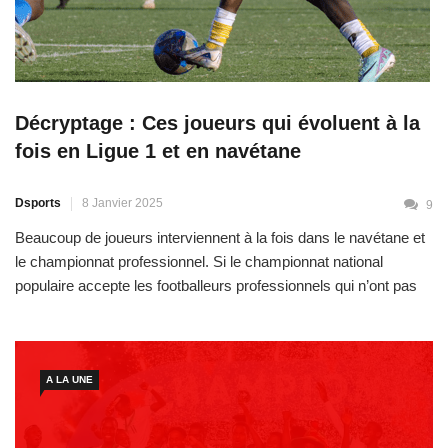
Décryptage : Ces joueurs qui évoluent à la
fois en Ligue 1 et en navétane
Dsports
8 Janvier 2025
9
Beaucoup de joueurs interviennent à la fois dans le navétane et
le championnat professionnel. Si le championnat national
populaire accepte les footballeurs professionnels qui n’ont pas
atteint 5 matchs en ligue 1 durant la saison, le championnat
professionnel quant à lui peut accueillir tout joueur issu du
navétane. Un footballeur professionnel doit-il descendre d’un ou
A LA UNE