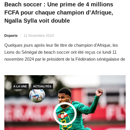
Beach soccer : Une prime de 4 millions
FCFA pour chaque champion d’Afrique,
Ngalla Sylla voit double
Dsports
11 Novembre 2024
Quelques jours après leur 8e titre de champion d’Afrique, les
Lions du Sénégal de beach soccer ont été reçus ce lundi 11
novembre 2024 par le président de la Fédération sénégalaise de
Football (FSF), Augustin Senghor. Ce dernier en a profité pour
remercier tous les membres de la délégation. Il a aussi remis
une prime […]
A LA UNE
ACTUALITÉS