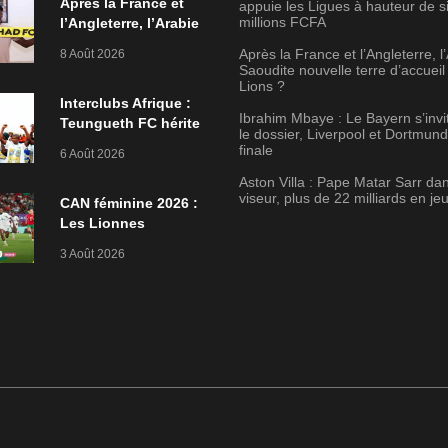
Après la France et
appuie les Ligues à hauteur de s
millions FCFA
l’Angleterre, l’Arabie
Saoudite nouvelle
Après la France et l’Angleterre, l
8 Août 2026
terre d’accueil des
Saoudite nouvelle terre d’accueil
Lions ?
Lions ?
Interclubs Afrique :
Ibrahim Mbaye : Le Bayern s’invi
Teungueth FC hérite
le dossier, Liverpool et Dortmun
de FC Cachoungo,
finale
6 Août 2026
Diambars va croiser
Aston Villa : Pape Matar Sarr dan
l’Etoile de Zarzis
viseur, plus de 22 milliards en je
CAN féminine 2026 :
Les Lionnes
stoppées dès le
3 Août 2026
premier tour