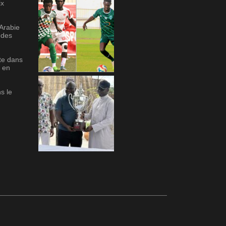
ix
’Arabie
 des
te dans
d en
s le
u