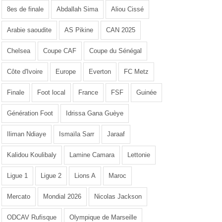
8es de finale
Abdallah Sima
Aliou Cissé
Arabie saoudite
AS Pikine
CAN 2025
Chelsea
Coupe CAF
Coupe du Sénégal
Côte d'Ivoire
Europe
Everton
FC Metz
Finale
Foot local
France
FSF
Guinée
Génération Foot
Idrissa Gana Guèye
Iliman Ndiaye
Ismaïla Sarr
Jaraaf
Kalidou Koulibaly
Lamine Camara
Lettonie
Ligue 1
Ligue 2
Lions A
Maroc
Mercato
Mondial 2026
Nicolas Jackson
ODCAV Rufisque
Olympique de Marseille