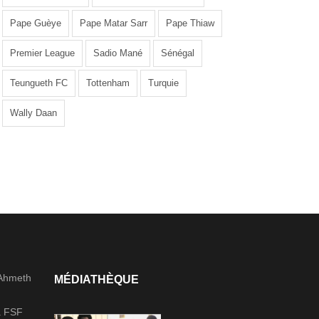
Pape Guèye
Pape Matar Sarr
Pape Thiaw
Premier League
Sadio Mané
Sénégal
Teungueth FC
Tottenham
Turquie
Wally Daan
 Ahmeth
MÉDIATHÈQUE
la FSF