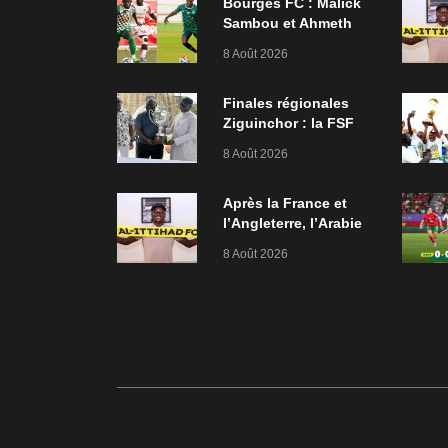
Bourges FC : Malick
Sambou et Ahmeth
Niang rejoignent
8 Août 2026
Maguette Diop
Finales régionales
Ziguinchor : la FSF
appuie les Ligues à
8 Août 2026
hauteur de six
millions FCFA
Après la France et
l’Angleterre, l’Arabie
Saoudite nouvelle
8 Août 2026
terre d’accueil des
Lions ?