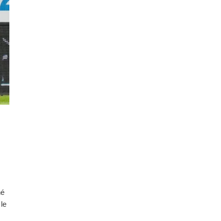
hé
 le