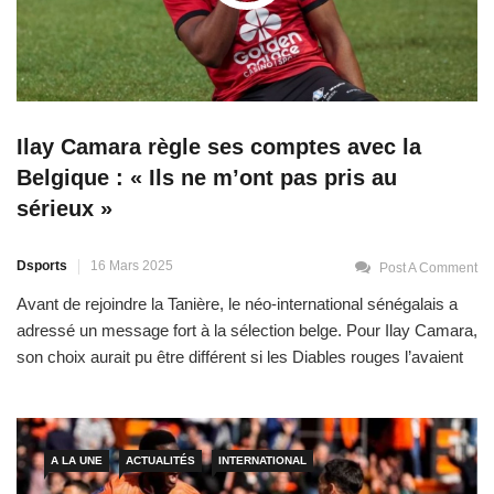
Ilay Camara règle ses comptes avec la
Belgique : « Ils ne m’ont pas pris au
sérieux »
Dsports
16 Mars 2025
Post A Comment
Avant de rejoindre la Tanière, le néo-international sénégalais a
adressé un message fort à la sélection belge. Pour Ilay Camara,
son choix aurait pu être différent si les Diables rouges l’avaient
pris au sérieux. Pape Thiaw a réussi à convaincre celui qui avait
la possibilité de défendre les couleurs de la Belgique, son pays
de […]
A LA UNE
ACTUALITÉS
INTERNATIONAL