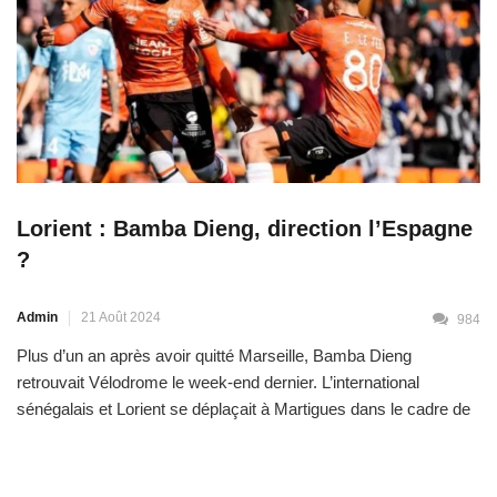
Lorient : Bamba Dieng, direction l’Espagne
?
Admin
21 Août 2024
984
Plus d’un an après avoir quitté Marseille, Bamba Dieng
retrouvait Vélodrome le week-end dernier. L’international
sénégalais et Lorient se déplaçait à Martigues dans le cadre de
la 1ère journée de la Ligue 2. Dans son ancien jardin, Bamba a
marqué l’unique but de la rencontre qui a offert les trois points
aux Merlus. Cette sortie […]