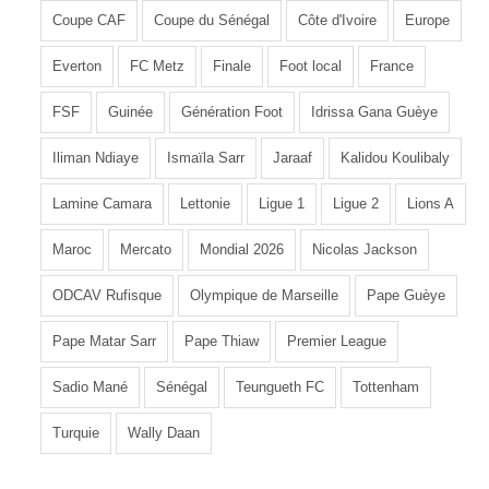
Coupe CAF
Coupe du Sénégal
Côte d'Ivoire
Europe
Everton
FC Metz
Finale
Foot local
France
FSF
Guinée
Génération Foot
Idrissa Gana Guèye
Iliman Ndiaye
Ismaïla Sarr
Jaraaf
Kalidou Koulibaly
Lamine Camara
Lettonie
Ligue 1
Ligue 2
Lions A
Maroc
Mercato
Mondial 2026
Nicolas Jackson
ODCAV Rufisque
Olympique de Marseille
Pape Guèye
Pape Matar Sarr
Pape Thiaw
Premier League
Sadio Mané
Sénégal
Teungueth FC
Tottenham
Turquie
Wally Daan