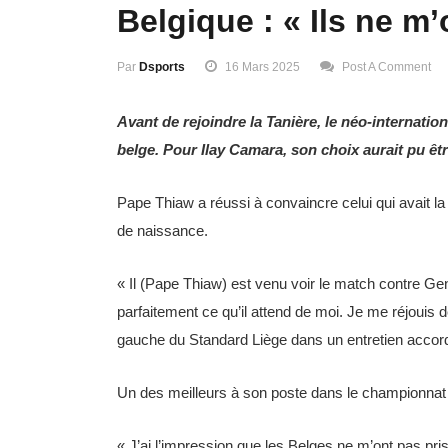
Belgique : « Ils ne m’
Par
Dsports
16 Mars 2025
Post A Comment
Avant de rejoindre la Tanière, le néo-internatio
belge. Pour Ilay Camara, son choix aurait pu être
Pape Thiaw a réussi à convaincre celui qui avait la
de naissance.
« Il (Pape Thiaw) est venu voir le match contre Ge
parfaitement ce qu’il attend de moi. Je me réjouis 
gauche du Standard Liège dans un entretien accor
Un des meilleurs à son poste dans le championnat
« J’ai l’impression que les Belges ne m’ont pas pri