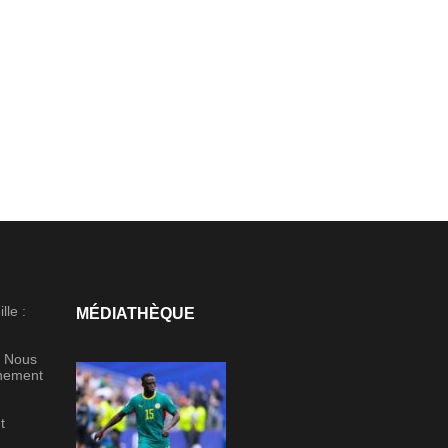
lle :
MÉDIATHÈQUE
« Nous
gnement
t