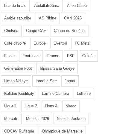
8es de finale
Abdallah Sima
Aliou Cissé
Arabie saoudite
AS Pikine
CAN 2025
Chelsea
Coupe CAF
Coupe du Sénégal
Côte d'Ivoire
Europe
Everton
FC Metz
Finale
Foot local
France
FSF
Guinée
Génération Foot
Idrissa Gana Guèye
Iliman Ndiaye
Ismaïla Sarr
Jaraaf
Kalidou Koulibaly
Lamine Camara
Lettonie
Ligue 1
Ligue 2
Lions A
Maroc
Mercato
Mondial 2026
Nicolas Jackson
ODCAV Rufisque
Olympique de Marseille