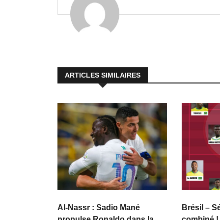
ARTICLES SIMILAIRES
Al-Nassr : Sadio Mané
Brésil – S
propulse Ronaldo dans la
combiné !