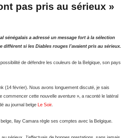
ont pas pris au sérieux »
nal sénégalais a adressé un message fort à la sélection
 différent si les Diables rouges l’avaient pris au sérieux.
 possibilité de défendre les couleurs de la Belgique, son pays
nk (14 février). Nous avons longuement discuté, je sais
de commencer cette nouvelle aventure », a raconté le latéral
dé au journal belge
Le Soir
.
 belge, Ilay Camara règle ses comptes avec la Belgique.
s au sérieux. J’effectuais de bonnes prestations, sans jamais