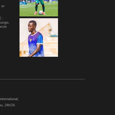
 or
 :
oungo,
arzis
international,
eu, 24h/24.