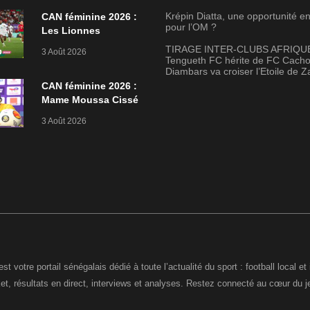
Diambars va croiser
Krépin Diatta, une opportunité en
l’Etoile de Zarzis
CAN féminine 2026 :
pour l’OM ?
Les Lionnes
stoppées dès le
TIRAGE INTER-CLUBS AFRIQUE
3 Août 2026
premier tour
Tengueth FC hérite de FC Cach
Diambars va croiser l’Etoile de Z
CAN féminine 2026 :
Mame Moussa Cissé
quitte les Lionnes
3 Août 2026
après l’élimination
st votre portail sénégalais dédié à toute l’actualité du sport : football local et 
ket, résultats en direct, interviews et analyses. Restez connecté au cœur du j