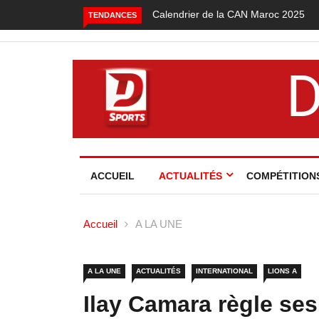
Calendrier de la CAN Maroc 2025
Foot local : les lauréat
TENDANCES
saison 2024-2025
ACCUEIL
ACTUALITÉS
COMPÉTITION
Accueil
A LA UNE
A LA UNE
ACTUALITÉS
INTERNATIONAL
LIONS A
Ilay Camara règle se