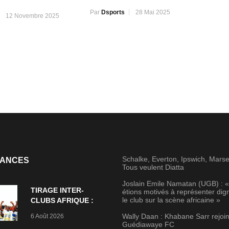
Par
Dsports
28 Mai 2025
12 Novembre 2025
Schalke, Everton, Ipswich, Marsei
ANCES
Tous veulent Diatta
Joslain Emile Namatan (UGB) : 
TIRAGE INTER-
étions motivés à représenter di
le club sur la scène africaine »
CLUBS AFRIQUE :
Tengueth FC hérite
Wally Daan : Khabane Sarr rejoin
6 Août 2026
de FC Cachoungo,
Guédiawaye FC