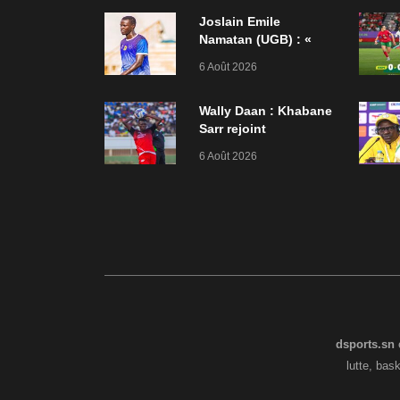
Joslain Emile
Namatan (UGB) : «
Nous étions motivés
6 Août 2026
à représenter
dignement le club sur
la scène africaine »
Wally Daan : Khabane
Sarr rejoint
Guédiawaye FC
6 Août 2026
dsports.sn
e
lutte, bas