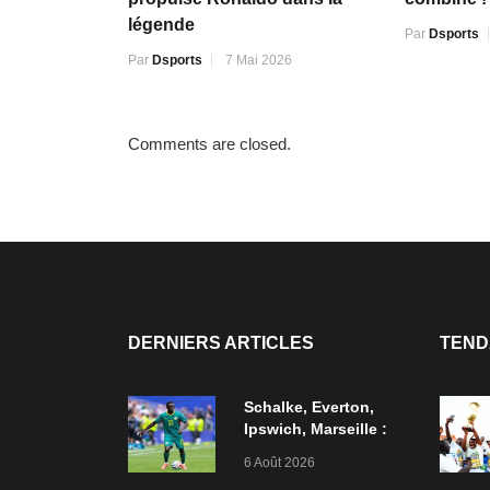
légende
Par
Dsports
Par
Dsports
7 Mai 2026
Comments are closed.
DERNIERS ARTICLES
TEND
Schalke, Everton,
Ipswich, Marseille :
Tous veulent Diatta
6 Août 2026