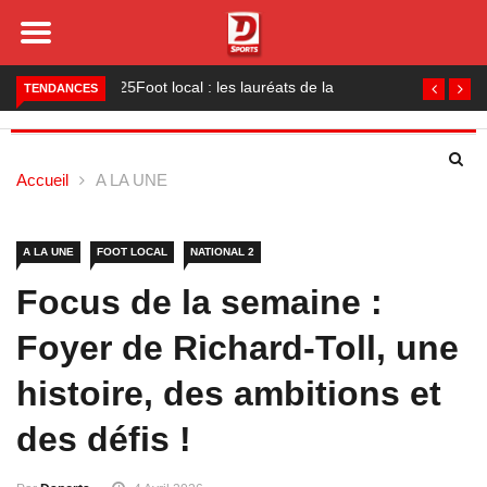
Foot local : les lauréats de la saison 2024-2025
TENDANCES
Accueil
A LA UNE
A LA UNE
FOOT LOCAL
NATIONAL 2
Focus de la semaine :
Foyer de Richard-Toll, une
histoire, des ambitions et
des défis !