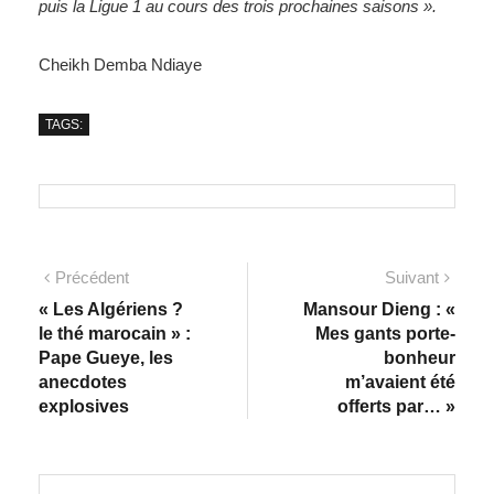
puis la Ligue 1 au cours des trois prochaines saisons ».
Cheikh Demba Ndiaye
TAGS:
Précédent
Suivant
« Les Algériens ?
Mansour Dieng : «
le thé marocain » :
Mes gants porte-
Pape Gueye, les
bonheur
anecdotes
m’avaient été
explosives
offerts par… »