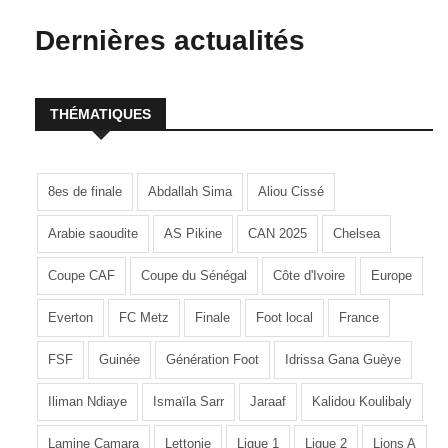
Dernières actualités
THÉMATIQUES
8es de finale
Abdallah Sima
Aliou Cissé
Arabie saoudite
AS Pikine
CAN 2025
Chelsea
Coupe CAF
Coupe du Sénégal
Côte d'Ivoire
Europe
Everton
FC Metz
Finale
Foot local
France
FSF
Guinée
Génération Foot
Idrissa Gana Guèye
Iliman Ndiaye
Ismaïla Sarr
Jaraaf
Kalidou Koulibaly
Lamine Camara
Lettonie
Ligue 1
Ligue 2
Lions A