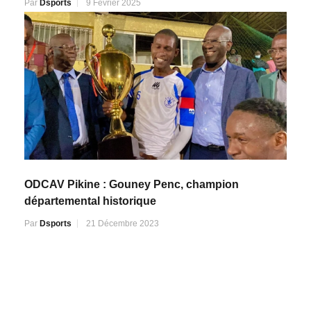
Par
Dsports
9 Février 2025
ODCAV Pikine : Gouney Penc, champion
départemental historique
Par
Dsports
21 Décembre 2023