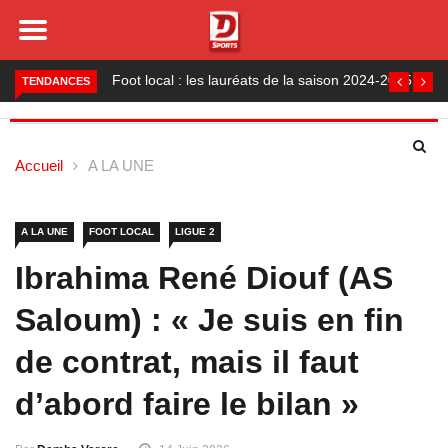
Foot local : les lauréats de la saison 2024-2025
TENDANCES
Accueil
A LA UNE
A LA UNE
FOOT LOCAL
LIGUE 2
Ibrahima René Diouf (AS
Saloum) : « Je suis en fin
de contrat, mais il faut
d’abord faire le bilan »