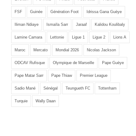
FSF
Guinée
Génération Foot
Idrissa Gana Guèye
Iliman Ndiaye
Ismaïla Sarr
Jaraaf
Kalidou Koulibaly
Lamine Camara
Lettonie
Ligue 1
Ligue 2
Lions A
Maroc
Mercato
Mondial 2026
Nicolas Jackson
ODCAV Rufisque
Olympique de Marseille
Pape Guèye
Pape Matar Sarr
Pape Thiaw
Premier League
Sadio Mané
Sénégal
Teungueth FC
Tottenham
Turquie
Wally Daan