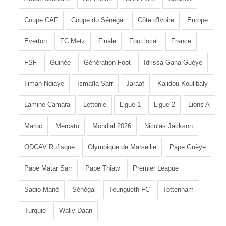
Coupe CAF
Coupe du Sénégal
Côte d'Ivoire
Europe
Everton
FC Metz
Finale
Foot local
France
FSF
Guinée
Génération Foot
Idrissa Gana Guèye
Iliman Ndiaye
Ismaïla Sarr
Jaraaf
Kalidou Koulibaly
Lamine Camara
Lettonie
Ligue 1
Ligue 2
Lions A
Maroc
Mercato
Mondial 2026
Nicolas Jackson
ODCAV Rufisque
Olympique de Marseille
Pape Guèye
Pape Matar Sarr
Pape Thiaw
Premier League
Sadio Mané
Sénégal
Teungueth FC
Tottenham
Turquie
Wally Daan