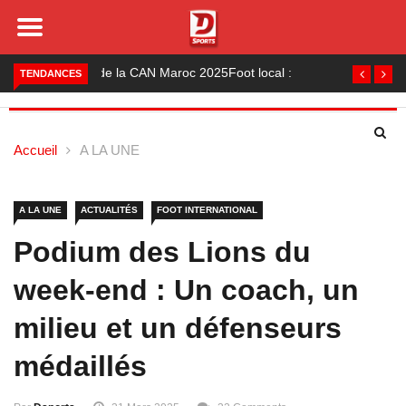
Foot local : les lauréats de la saison 2024-2025
TENDANCES
Accueil
A LA UNE
A LA UNE
ACTUALITÉS
FOOT INTERNATIONAL
Podium des Lions du
week-end : Un coach, un
milieu et un défenseurs
médaillés