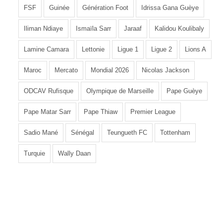
FSF
Guinée
Génération Foot
Idrissa Gana Guèye
Iliman Ndiaye
Ismaïla Sarr
Jaraaf
Kalidou Koulibaly
Lamine Camara
Lettonie
Ligue 1
Ligue 2
Lions A
Maroc
Mercato
Mondial 2026
Nicolas Jackson
ODCAV Rufisque
Olympique de Marseille
Pape Guèye
Pape Matar Sarr
Pape Thiaw
Premier League
Sadio Mané
Sénégal
Teungueth FC
Tottenham
Turquie
Wally Daan