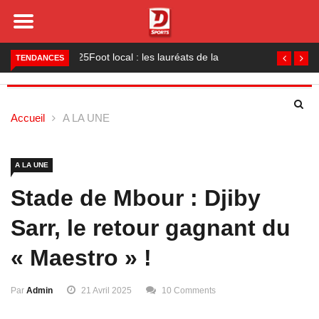
Foot local : les lauréats de la saison 2024-2025
TENDANCES
Accueil
A LA UNE
A LA UNE
Stade de Mbour : Djiby
Sarr, le retour gagnant du
« Maestro » !
Par
Admin
21 Avril 2025
10 Comments