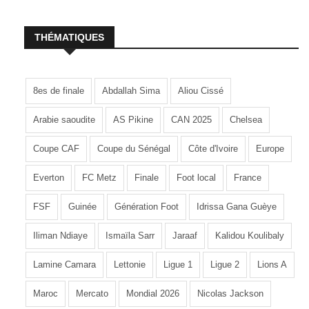
THÉMATIQUES
8es de finale
Abdallah Sima
Aliou Cissé
Arabie saoudite
AS Pikine
CAN 2025
Chelsea
Coupe CAF
Coupe du Sénégal
Côte d'Ivoire
Europe
Everton
FC Metz
Finale
Foot local
France
FSF
Guinée
Génération Foot
Idrissa Gana Guèye
Iliman Ndiaye
Ismaïla Sarr
Jaraaf
Kalidou Koulibaly
Lamine Camara
Lettonie
Ligue 1
Ligue 2
Lions A
Maroc
Mercato
Mondial 2026
Nicolas Jackson