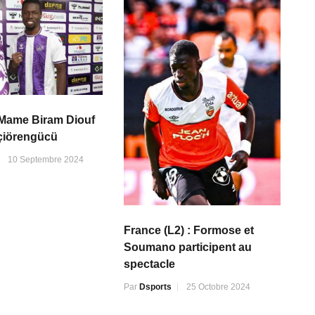
 Mame Biram Diouf
eçiörengücü
10 Septembre 2024
France (L2) : Formose et
Soumano participent au
spectacle
Par
Dsports
25 Octobre 2024