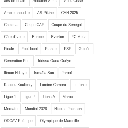
8es de finale
Abdallah Sima
Aliou Cissé
Arabie saoudite
AS Pikine
CAN 2025
Chelsea
Coupe CAF
Coupe du Sénégal
Côte d'Ivoire
Europe
Everton
FC Metz
Finale
Foot local
France
FSF
Guinée
Génération Foot
Idrissa Gana Guèye
Iliman Ndiaye
Ismaïla Sarr
Jaraaf
Kalidou Koulibaly
Lamine Camara
Lettonie
Ligue 1
Ligue 2
Lions A
Maroc
Mercato
Mondial 2026
Nicolas Jackson
ODCAV Rufisque
Olympique de Marseille