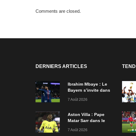
Comments are closed.
DERNIERS ARTICLES
TEND
Ibrahim Mbaye : Le
Bayern s’invite dans
le dossier, Liverpool
7 Août 2026
et Dortmund en finale
Aston Villa : Pape
Matar Sarr dans le
viseur, plus de 22
7 Août 2026
milliards en jeu