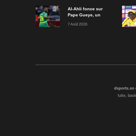
Al-Ahli fonce sur
Pape Gueye, un
accord évoqué
7 Août 2026
dsports.sn
e
lutte, bas