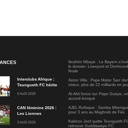
Ibrahim Mbaye : Le Bayern s’invi
ANCES
le dossier, Liverpool et Dortmun
finale
Interclubs Afrique :
Aston Villa : Pape Matar Sarr dan
viseur, plus de 22 milliards en je
Teungueth FC hérite
de FC Cachoungo,
Al-Ahli fonce sur Pape Gueye, u
6 Août 2026
Diambars va croiser
accord évoqué
l’Etoile de Zarzis
AJEL Rufisque : Samba Mbengue
CAN féminine 2026 :
pour 3 ans au Maghreb de Fès
Les Lionnes
stoppées dès le
Kabiroo Joof quitte Teungueth F
3 Août 2026
premier tour
retrouve Guédiawaye FC