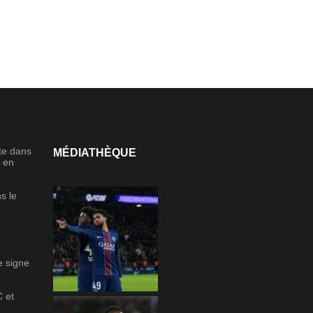
te dans
MÉDIATHÈQUE
d en
s le
u
n
 signe
C et