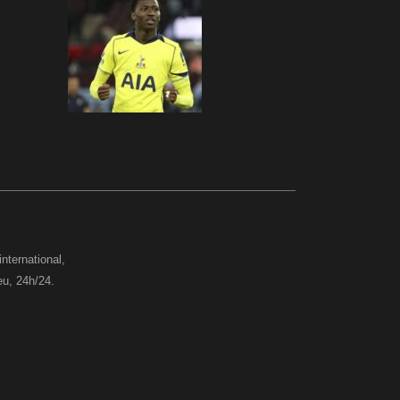
international,
eu, 24h/24.