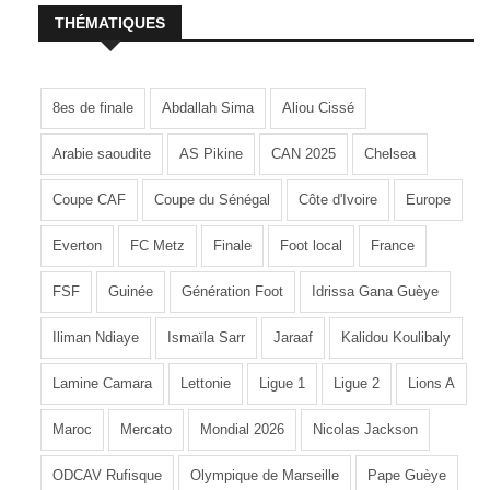
THÉMATIQUES
8es de finale
Abdallah Sima
Aliou Cissé
Arabie saoudite
AS Pikine
CAN 2025
Chelsea
Coupe CAF
Coupe du Sénégal
Côte d'Ivoire
Europe
Everton
FC Metz
Finale
Foot local
France
FSF
Guinée
Génération Foot
Idrissa Gana Guèye
Iliman Ndiaye
Ismaïla Sarr
Jaraaf
Kalidou Koulibaly
Lamine Camara
Lettonie
Ligue 1
Ligue 2
Lions A
Maroc
Mercato
Mondial 2026
Nicolas Jackson
ODCAV Rufisque
Olympique de Marseille
Pape Guèye