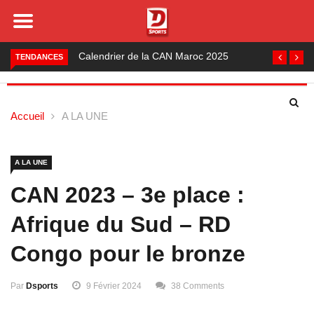
Foot local : les lauréats de la saison 2024-2025
TENDANCES
Accueil
A LA UNE
A LA UNE
CAN 2023 – 3e place :
Afrique du Sud – RD
Congo pour le bronze
Par
Dsports
9 Février 2024
38 Comments