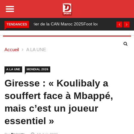
Foot local : les lauréats de la saison 2024-2025
TENDANCES
Accueil
A LA UNE
A LA UNE
MONDIAL 2026
Giresse : « Koulibaly a
souffert face à Mbappé,
mais c’est un joueur
essentiel »