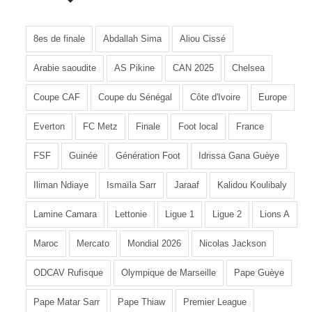
8es de finale
Abdallah Sima
Aliou Cissé
Arabie saoudite
AS Pikine
CAN 2025
Chelsea
Coupe CAF
Coupe du Sénégal
Côte d'Ivoire
Europe
Everton
FC Metz
Finale
Foot local
France
FSF
Guinée
Génération Foot
Idrissa Gana Guèye
Iliman Ndiaye
Ismaïla Sarr
Jaraaf
Kalidou Koulibaly
Lamine Camara
Lettonie
Ligue 1
Ligue 2
Lions A
Maroc
Mercato
Mondial 2026
Nicolas Jackson
ODCAV Rufisque
Olympique de Marseille
Pape Guèye
Pape Matar Sarr
Pape Thiaw
Premier League