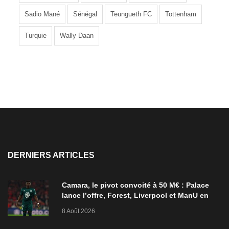
Sadio Mané
Sénégal
Teungueth FC
Tottenham
Turquie
Wally Daan
DERNIERS ARTICLES
Camara, le pivot convoité à 50 M€ : Palace
lance l’offre, Forest, Liverpool et ManU en
ordre de bataille
8 Août 2026